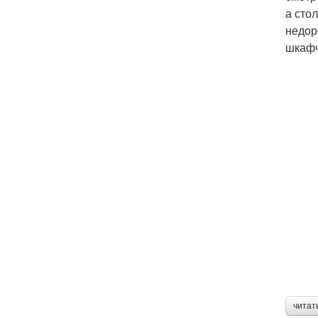
а сто
недор
шкафч
читат