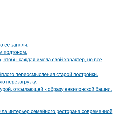
о её заняли.
ым подтоном.
 чтобы каждая имела свой характер, но всё
тёплого переосмысления старой постройки.
ю перезагрузку.
ктурой, отсылающей к образу вавилонской башни.
ила интерьер семейного ресторана современной