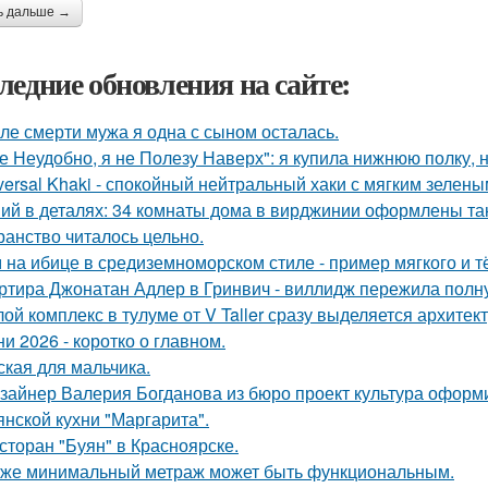
ь дальше →
ледние обновления на сайте:
ле смерти мужа я одна с сыном осталась.
е Неудобно, я не Полезу Наверх": я купила нижнюю полку, н
versal Khaki - спокойный нейтральный хаки с мягким зелен
ий в деталях: 34 комнаты дома в вирджинии оформлены так,
ранство читалось цельно.
 на ибице в средиземноморском стиле - пример мягкого и 
ртира Джонатан Адлер в Гринвич - виллидж пережила полну
ой комплекс в тулуме от V Taller сразу выделяется архите
ни 2026 - коротко о главном.
ская для мальчика.
зайнер Валерия Богданова из бюро проект культура оформ
янской кухни "Маргарита".
сторан "Буян" в Красноярске.
же минимальный метраж может быть функциональным.