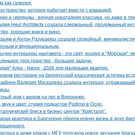
м как галерея.
остранство, которое работает вместе с командой.
нки и гирлянды - вечная новогодняя классика, но даже в п
удия Heut Architects создала сдержанный, продуманный ин
ство, хорошие книги и вино.
рьям и Антон Разуваевы создали спокойный, минималистич
есным и функциональным.
ычно интерьеры нантакета - это свет, воздух и "Морская" ле
ленькое пространство - большие задачи.
удая" ёлка - тренд - 2026 для маленьких квартир.
новом ресторане на белорусской классическая эстетика вст
зайнер Валерия Москалева создала интерьер, отражающий 
чицы.
тный дом с видом на лес в Воронеже.
 звук и цвет: студия подкастов Podimo в Осло.
таллический блеск в бизнес-центре "Кристалл".
арая квартира в Барселоне обрела новую жизнь в духе фило
ершенного.
артира в доме рядом с МГУ получила новое звучание благо