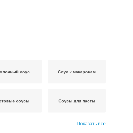
олочный соус
Соус к макаронам
отовые соусы
Соусы для пасты
Показать все
ус для макарон
Томатный соус