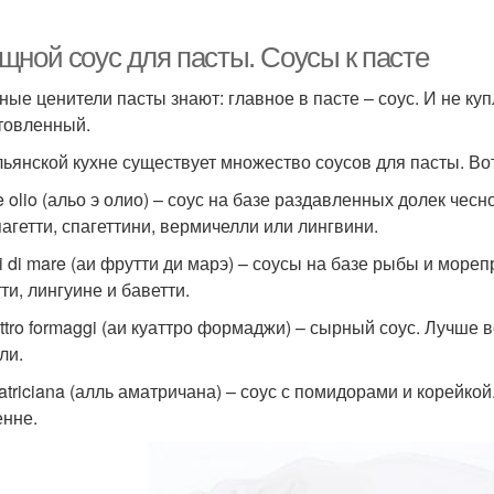
щной соус для пасты. Соусы к пасте
ные ценители пасты знают: главное в пасте – соус. И не ку
товленный.
льянской кухне существует множество соусов для пасты. Во
 e olio (альо э олио) – соус на базе раздавленных долек че
пагетти, спагеттини, вермичелли или лингвини.
tti di mare (аи фрутти ди марэ) – соусы на базе рыбы и мор
ти, лингуине и баветти.
attro formaggi (аи куаттро формаджи) – сырный соус. Лучше 
ли.
matriciana (алль аматричана) – соус с помидорами и корейкой
енне.