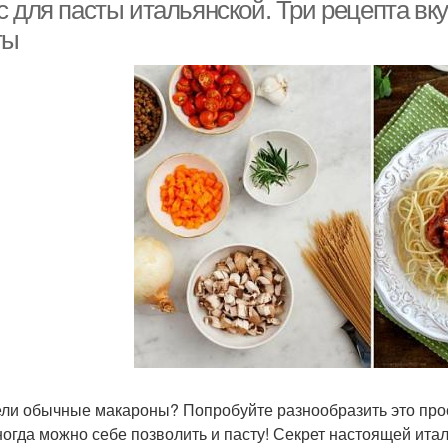
с для пасты итальянской. Три рецепта вк
ты
Соус для спагетти
Итальянская кухня
ли обычные макароны? Попробуйте разнообразить это про
ногда можно себе позволить и пасту! Секрет настоящей итал