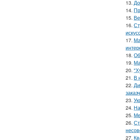
13.
До
14.
Пр
15.
Ве
16.
Ст
искус
17.
Ма
интер
18.
Об
19.
Ма
20.
"Х
21.
В 
22.
Ди
заказ
23.
Ую
24.
На
25.
Ме
26.
Ст
несов
27.
Кв