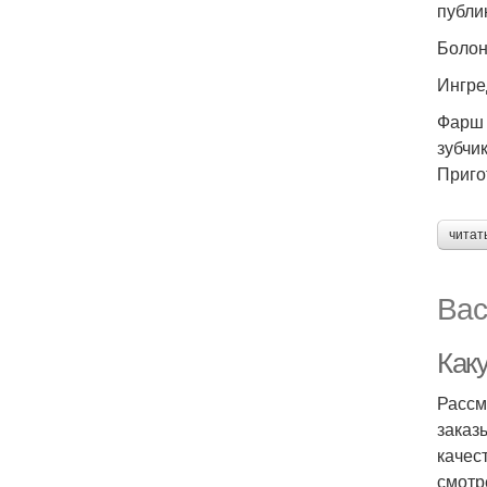
публи
Болон
Ингре
Фарш 
зубчи
Приго
читат
Вас
Как
Рассм
заказ
качес
смотр