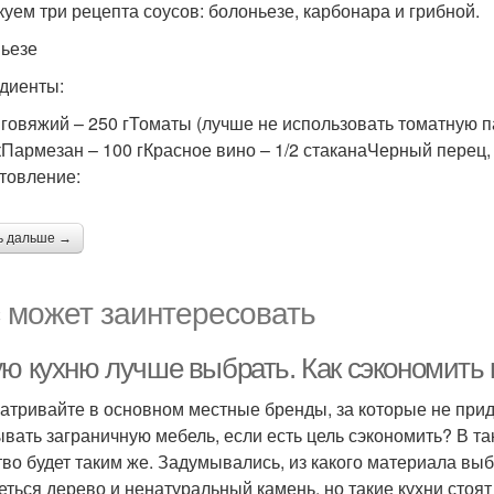
куем три рецепта соусов: болоньезе, карбонара и грибной.
ьезе
диенты:
говяжий – 250 гТоматы (лучше не использовать томатную па
кПармезан – 100 гКрасное вино – 1/2 стаканаЧерный перец, 
товление:
ь дальше →
 может заинтересовать
ую кухню лучше выбрать. Как сэкономить 
атривайте в основном местные бренды, за которые не при
ывать заграничную мебель, если есть цель сэкономить? В та
тво будет таким же. Задумывались, из какого материала выб
еться дерево и ненатуральный камень, но такие кухни стоя