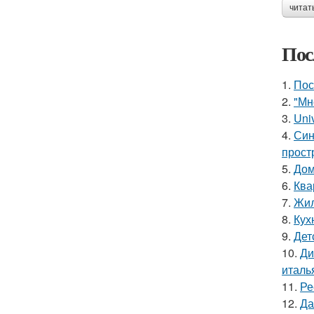
читат
Пос
1.
Пос
2.
"Мн
3.
Uni
4.
Син
прост
5.
Дом
6.
Ква
7.
Жил
8.
Кух
9.
Дет
10.
Ди
италь
11.
Ре
12.
Да