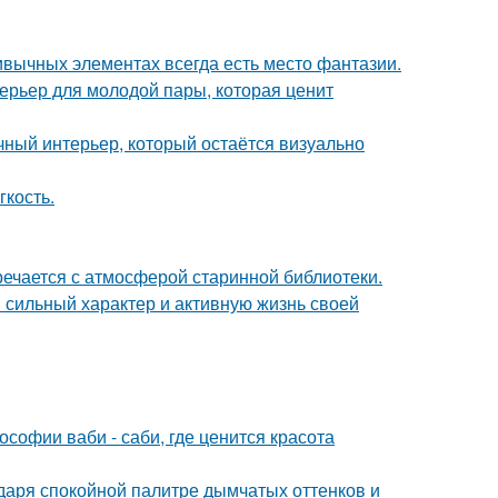
ривычных элементах всегда есть место фантазии.
терьер для молодой пары, которая ценит
ный интерьер, который остаётся визуально
гкость.
речается с атмосферой старинной библиотеки.
сильный характер и активную жизнь своей
софии ваби - саби, где ценится красота
даря спокойной палитре дымчатых оттенков и