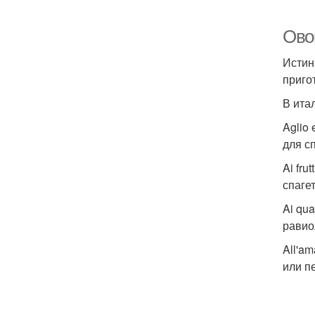
Ово
Истин
приго
В ита
Aglio
для с
Ai fru
спагет
Ai qu
равио
All'a
или п