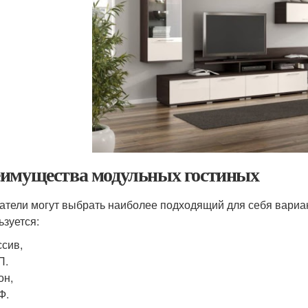
имущества модульных гостиных
атели могут выбрать наиболее подходящий для себя вариан
ьзуется:
сив,
П.
он,
Ф.