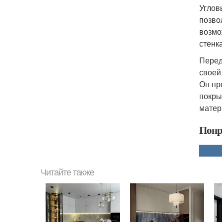
Углов
позво
возмо
стенк
Перед
своей
Он пр
покры
матер
Понр
Читайте также