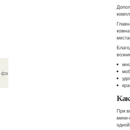
Допол
компл
Главн
комна
места
Благо
возни
мно
⇦
моб
удо
кра
Как
При в
мини-
одной