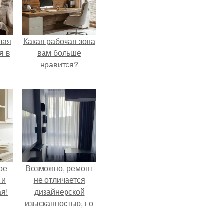
лая
Какая рабочая зона
я в
вам больше
нравится?
ре
Возможно, ремонт
 и
не отличается
я!
дизайнерской
изысканностью, но
при этом всё