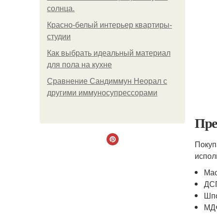
солнца.
Красно-белый интерьер квартиры-
студии
Как выбрать идеальный материал
для пола на кухне
Сравнение Сандиммун Неорал с
другими иммуносупрессорами
Пре
Покуп
испол
Мас
ДС
Шп
МД