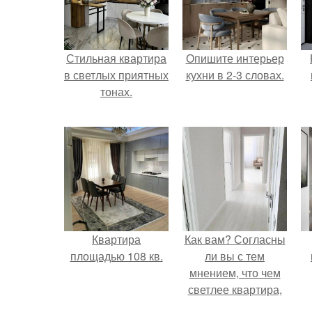
Стильная квартира
Опишите интерьер
в светлых приятных
кухни в 2-3 словах.
тонах.
Квартира
Как вам? Согласны
площадью 108 кв.
ли вы с тем
мнением, что чем
светлее квартира,
тем она уютнее?