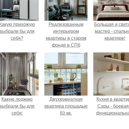
Какую прихожую
Реализованным
Большая и свет
выбрали бы для
интерьером
мастер - спальн
себя?
квартиры в старом
квартире!
фонде в СПб
делимся.
Какую лоджию
Двухкомнатная
Кухня в кварти
выбрали бы для
квартира площадью
Сары - боевая
себя:
53 кв.
функциональна