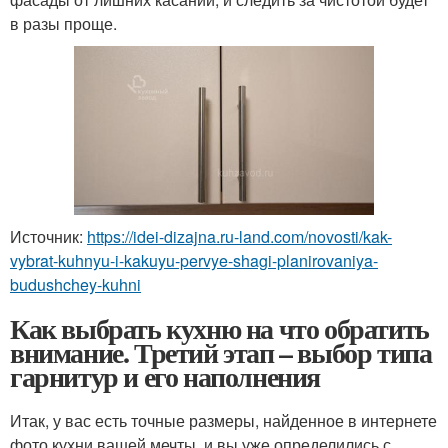
в разы проще.
Источник:
https://idei-dizajna.ru-land.com/novosti/kak-
vybrat-kuhnyu-i-kakuyu-pervye-shagi-planirovaniya-
budushchey-kuhni
Как выбрать кухню на что обратить
внимание. Третий этап – выбор типа
гарнитур и его наполнения
Итак, у вас есть точные размеры, найденное в интернете
фото кухни вашей мечты, и вы уже определились с