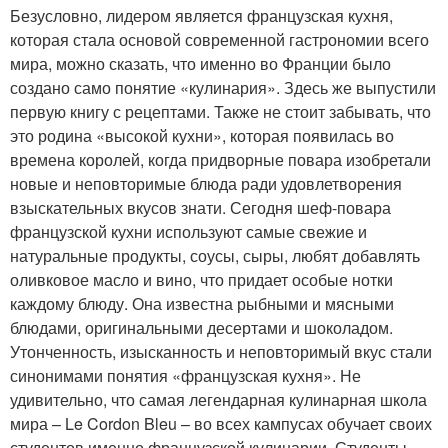
Безусловно, лидером является французская кухня,
которая стала основой современной гастрономии всего
мира, можно сказать, что именно во Франции было
создано само понятие «кулинария». Здесь же выпустили
первую книгу с рецептами. Также не стоит забывать, что
это родина «высокой кухни», которая появилась во
времена королей, когда придворные повара изобретали
новые и неповторимые блюда ради удовлетворения
взыскательных вкусов знати. Сегодня шеф-повара
французской кухни используют самые свежие и
натуральные продукты, соусы, сыры, любят добавлять
оливковое масло и вино, что придает особые нотки
каждому блюду. Она известна рыбными и мясными
блюдами, оригинальными десертами и шоколадом.
Утонченность, изысканность и неповторимый вкус стали
синонимами понятия «французская кухня». Не
удивительно, что самая легендарная кулинарная школа
мира – Le Cordon Bleu – во всех кампусах обучает своих
студентов именно французской кулинарии. Студенты