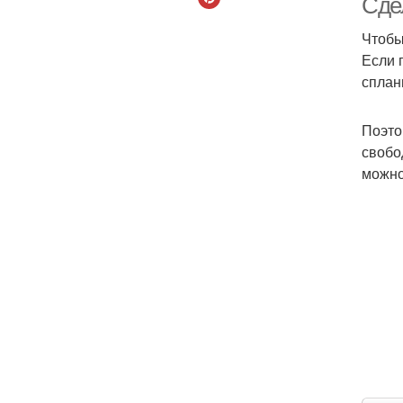
Сде
Чтобы
Если 
сплан
Поэто
свобо
можно