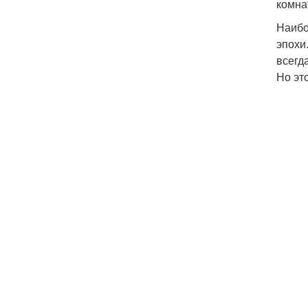
комна
Наибо
эпохи
всегд
Но эт