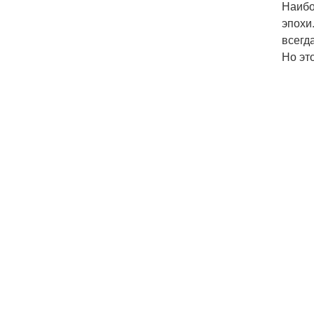
Наибо
эпохи
всегд
Но эт