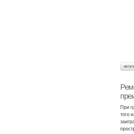
читат
Рем
пре
При г
того 
заигр
прост