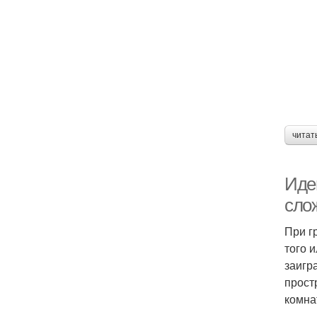
читат
Иде
сло
При г
того 
заигр
прост
комна