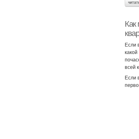
читат
Как
ква
Если 
какой
почас
всей 
Если 
перво