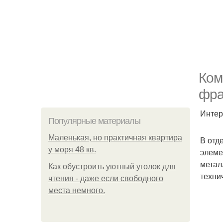
Ком
фра
Интер
Популярные материалы
Маленькая, но практичная квартира
В отд
у моря 48 кв.
элеме
метал
Как обустроить уютный уголок для
техни
чтения - даже если свободного
места немного.