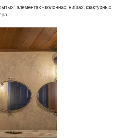
крытых" элементах - колоннах, нишах, фактурных
ера.