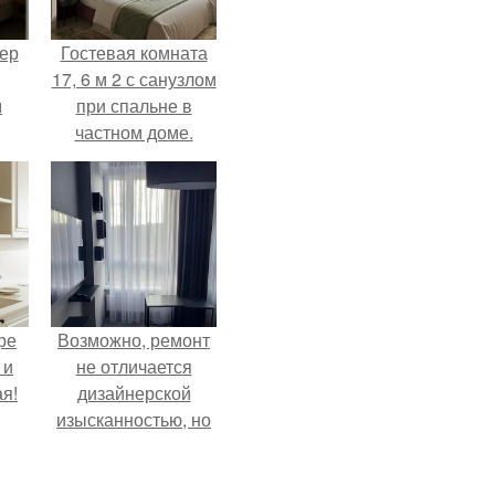
ер
Гостевая комната
17, 6 м 2 с санузлом
м
при спальне в
частном доме.
ре
Возможно, ремонт
 и
не отличается
я!
дизайнерской
изысканностью, но
при этом всё
выполнено