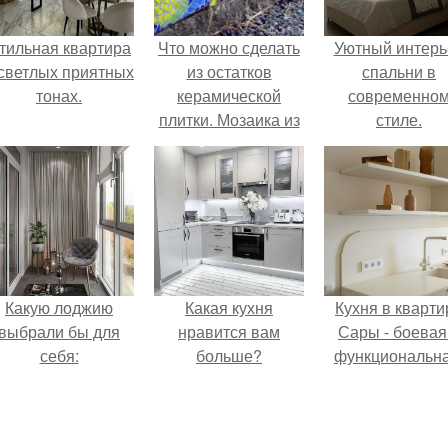
тильная квартира
Что можно сделать
Уютный интерь
 светлых приятных
из остатков
спальни в
тонах.
керамической
современно
плитки. Мозаика из
стиле.
битой плитки: 25
идей, как
использовать
остатки кафельной
плитки.
Какую лоджию
Какая кухня
Кухня в кварти
выбрали бы для
нравится вам
Сары - боевая
себя:
больше?
функциональна