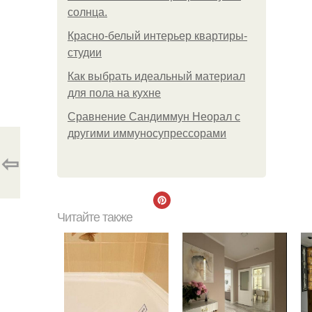
солнца.
Красно-белый интерьер квартиры-
студии
Как выбрать идеальный материал
для пола на кухне
Сравнение Сандиммун Неорал с
другими иммуносупрессорами
⇦
Читайте также