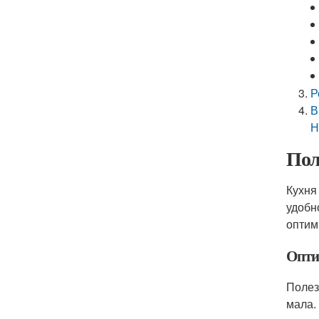
Р
В
Н
Пол
Кухня
удобн
оптим
Опти
Полез
мала.