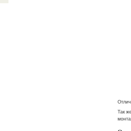
Отлич
Так ж
монта