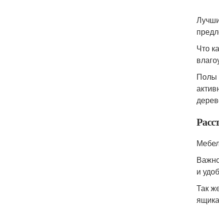
Лучши
предл
Что к
влаго
Полы 
актив
дерев
Расс
Мебел
Важно
и удоб
Так ж
ящика