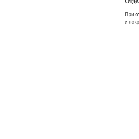
Отдел
При о
и пок