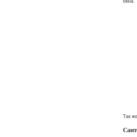
окна.
Так ж
Сант