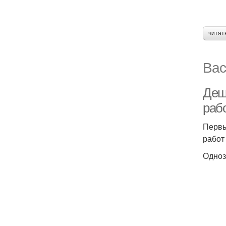
читат
Вас
Деш
раб
Первы
работ
Одноз