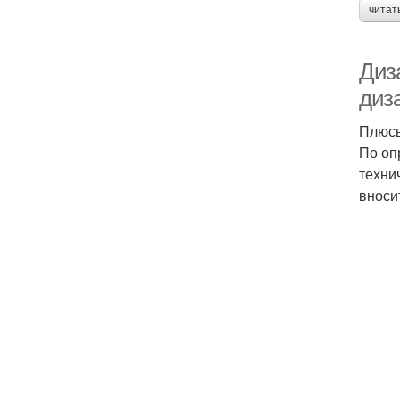
читат
Диз
диз
Плюсы
По оп
техни
вноси