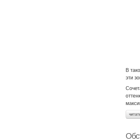
В так
эти з
Сочет
оттен
макси
читат
Обс