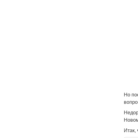
Но по
вопро
Недор
Новом
Итак,