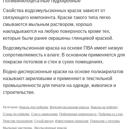
Поливинилоцетатные гидрофобные
Свойства водоэмульсионных красок зависят от
связующего компонента. Краски такого типа легко
смываются мыльным раствором, хорошо
накладываются на любую поверхность кроме тех,
которые были ранее окрашены глянцевой краской.
Водоэмульсионная краска на основе ПВА имеет низкую
сопротивляемость к влаге. В основном применяется для
покраски потолков и стен в сухих помещениях.
Водно-дисперсионные краски на основе полиакрилатов
называют акриловыми и применяют в текстильной
промышленности для печати на одежде, живописи и
строительстве.
Категории:
Краска для побелки
,
Водоэмульсионная краска
,
Краска на побелку
,
Стены по побелке
,
Стен к нанесению
,
Побеленная поверхность
,
Побелка со стен
,
Простая технология
,
Сухой метод
,
Известковое покрытие
,
Покрытие с потолка
,
Мыльные растворы
,
Эмульсионные краски