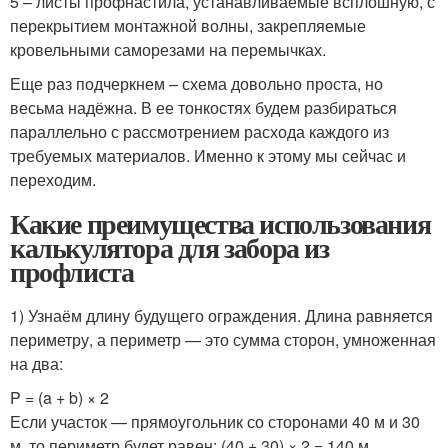
5 – листы профнастила, устанавливаемые всплошную, с
перекрытием монтажной волны, закрепляемые
кровельными саморезами на перемычках.
Еще раз подчеркнем – схема довольно проста, но
весьма надёжна. В ее тонкостях будем разбираться
параллельно с рассмотрением расхода каждого из
требуемых материалов. Именно к этому мы сейчас и
переходим.
Какие преимущества использования
калькулятора для забора из
профлиста
1) Узнаём длину будущего ограждения. Длина равняется
периметру, а периметр — это сумма сторон, умноженная
на два:
P = (a + b) × 2
Если участок — прямоугольник со сторонами 40 м и 30
м, то периметр будет равен: (40 + 30) × 2 = 140 м.