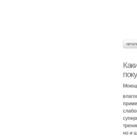
читат
Каки
пок
Моющи
влаго
приме
слабо
супер
трени
но и щ