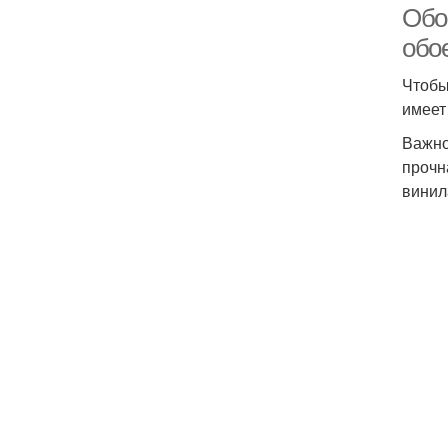
Обо
обо
Чтобы
имеет
Важно
прочн
винила