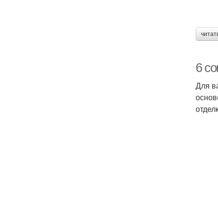
читат
6 с
Для в
основ
отделк