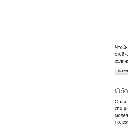
Чтобы
стойк
колич
читат
Обо
Обои 
специ
модел
полож