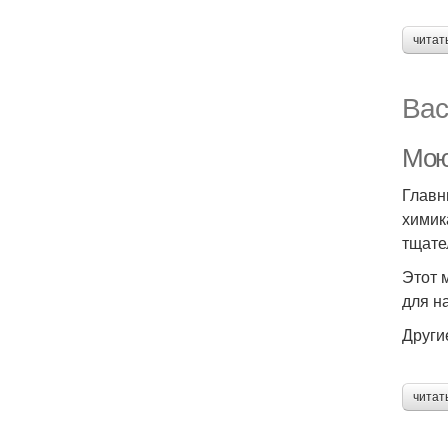
читат
Вас
Мою
Главн
химик
тщате
Этот 
для н
Други
читат