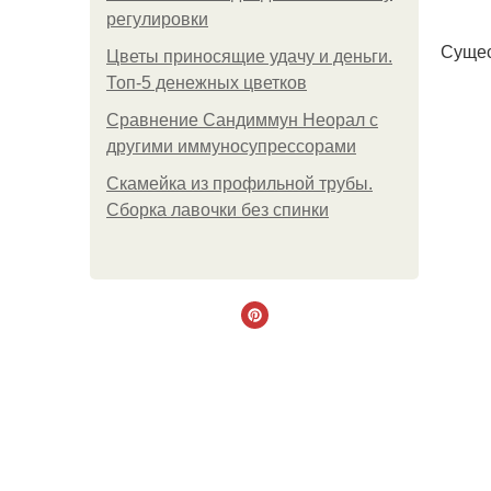
регулировки
Сущес
Цветы приносящие удачу и деньги.
Топ-5 денежных цветков
Сравнение Сандиммун Неорал с
другими иммуносупрессорами
Скамейка из профильной трубы.
Сборка лавочки без спинки