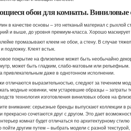
щиеся обои для комнаты. Виниловые 
лин в качестве основы – это нетканый материал с рыхлой с
дний и выше, до уровня премиум-класса. Хорошо маскирует
клейке промазывают клеем не обои, а стену. В случае тяже
 и подложку. Клеят встык.
овое покрытие на флизелине может быть необычайно деко
мутр, может быть гладким, слабо-матовым или рельефным.
а привлекательным даже в однотонном исполнении.
ки отличаются выразительностью, следуют за течением мо
кать модные новинки, чем устаревшие образцы – затраты т
водств технология изготовления виниловых обоев на флиз
ите внимание: серьезные бренды выпускают коллекции в ра
и прекрасно сочетаются друг с другом. Это дает возможнос
интерьер комнат будет отличаться по архитектурному стилю
 пойти другим путем – выбрать модели с разной текстурой,