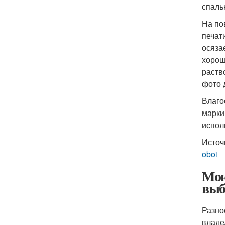
спаль
На по
печат
осяза
хорош
раств
фото 
Влаго
марки
испол
Источ
oboi
Мою
выб
Разно
владе