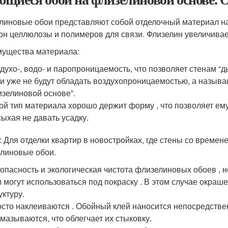
линовые обои представляют собой отделочный материал н
он целлюлозы и полимеров для связи. Флизелин увеличивае
ущества материала:
духо-, водо- и паропроницаемость, что позволяет стенам “
и уже не будут обладать воздухопроницаемостью, а назыв
зелиновой основе”.
ой тип материала хорошо держит форму , что позволяет ему
ыхая не давать усадку.
: Для отделки квартир в новостройках, где стены со времен
линовые обои.
опасность и экологическая чистота флизелиновых обоев , н
 могут использоваться под покраску . В этом случае окра
уктуру.
сто наклеиваются . Обойный клей наносится непосредствен
мазываются, что облегчает их стыковку.