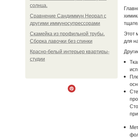
солнца.
Главн
химик
Сравнение Сандиммун Неорал с
тщате
другими иммуносупрессорами
Этот 
Скамейка из профильной трубы.
для н
Сборка лавочки без спинки
Други
Красно-белый интерьер квартиры-
студии
Тка
исп
Пле
осн
Сте
про
Сто
при
Мет
фол