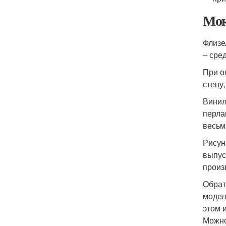
Мою
Флизе
– сре
При о
стену,
Винил
перла
весьм
Рисун
выпус
произ
Обрат
модел
этом 
Можно