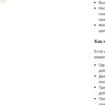
Выс
Нес
пла
при
Фли
цве
Как 
Если 
марки
Одн
доб
Две
опе
Три
доб
При
при