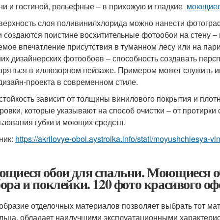
ни и гостиной, рельефные – в прихожую и гладкие
моющиес
верхность слоя поливинилхлорида можно нанести фотограф
и создаются поистине восхитительные фотообои на стену –
емое впечатление присутствия в туманном лесу или на пари
их дизайнерских фотообоев – способность создавать перспек
оряться в иллюзорном пейзаже. Примером может служить 
дизайн-проекта в современном стиле.
стойкость зависит от толщины винилового покрытия и плот
ровки, которые указывают на способ очистки – от протирки
ьзования губки и моющих средств.
ник:
https://akrilovye-oboi.aystroika.info/stati/moyushchiesya-
щиеся обои для спальни. Моющиеся обо
ора и поклейки. 120 фото красивого о
образие отделочных материалов позволяет выбрать тот ма
льца, обладает наилучшими эксплуатационными характерис