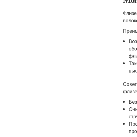
Флизе
волок
Преим
Воз
обо
фли
Так
выс
Совет
флизе
Без
Они
стр
Про
про