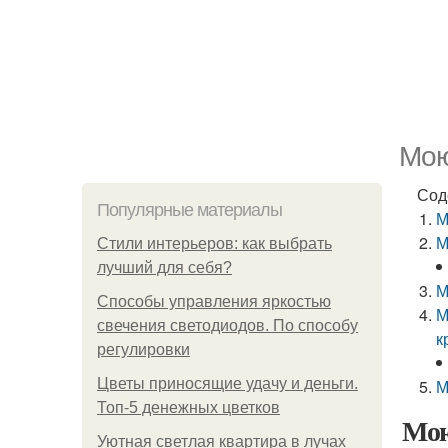
Мою
Сод
Популярные материалы
М
М
Стили интерьеров: как выбрать
лучший для себя?
М
Способы управления яркостью
М
свечения светодиодов. По способу
к
регулировки
Цветы приносящие удачу и деньги.
М
Топ-5 денежных цветков
Мою
Уютная светлая квартира в лучах