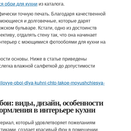
я обои для кухни
из каталога.
ически точную печать. Благодаря качественной
 моющиеся и долговечные, которые дарят
жском бульваре. Кстати, одно из достоинств
тиву, отдалять стену так, что она начинает
интерьер с моющимися фотообоями для кухни на
ности основы. Ниже в статье приведены
 слегка влажной салфеткой до допустимости
vinilovye-oboi-dlya-kuhni-chto-takoe-moyushchiesya-
и: виды, дизайн, особенности
формления в интерьере кухни
териал, который удовлетворяет пожеланиям
тиками, создает красивый фон в помещении.