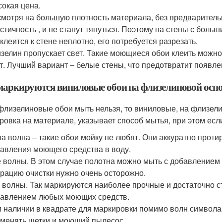
окая цена.
мотря на большую плотность материала, без предваритель
стичность , и не станут тянуться. Поэтому на стены с боль
клеится к стене неплотно, его потребуется разрезать.
зелин пропускает свет. Такие моющиеся обои клеить можн
т. Лучший вариант – белые стены, что предотвратит появл
маркируются виниловые обои на флизелиновой осно
флизелиновые обои мыть нельзя, то виниловые, на флизел
ровка на материале, указывает способ мытья, при этом если
а волна – такие обои мойку не любят. Они аккуратно проти
авления моющего средства в воду.
 волны. В этом случае полотна можно мыть с добавлением
рацию очистки нужно очень осторожно.
 волны. Так маркируются наиболее прочные и достаточно с
авлением любых моющих средств.
 наличии в квадрате для маркировки помимо волн символа 
менять щетки и моющий пылесос.