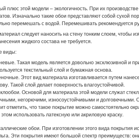
ый плюс этой модели – экологичность. При их производств
атов. Изначально такие обои представляют собой сухой пор
льно перемешать с водой. Перемешивать рекомендуется р
материал следует наносить на стену тонким слоем, чтобы и
анесения жидкого состава не требуется.
е виды:
невые. Такая модель является довольно эксклюзивной и пр
ользуется текстильный слой и бумажная основа.
ночные. Этот вид материала изготавливается путем нане
ову. Такой слой делает поверхность влагоустойчивой.
клообои. Основой для материала этой модели служат стекл
чными, негорючими, износоустойчивыми и долговечными. Ср
ит отметить, что такое покрытие можно самостоятельно ок
 этом использовать латексную или акриловую краску.
аллические обои. При изготовлении этого вида покрытия 
ьга. Эти покрытия имеют большой спектр преимуществ: он