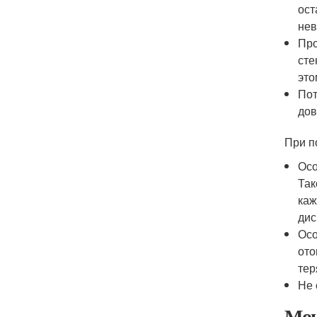
ост
нев
Про
сте
это
Пот
дов
При п
Осо
Так
каж
дис
Осо
ото
тер
Не 
Мою