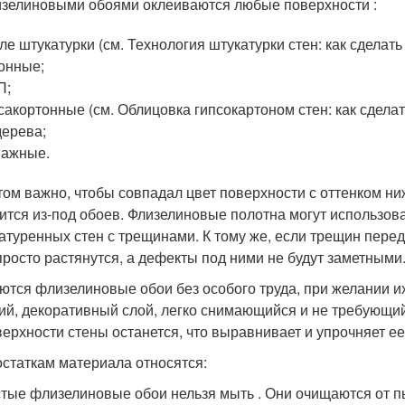
зелиновыми обоями оклеиваются любые поверхности :
ле штукатурки (см. Технология штукатурки стен: как сделать
онные;
П;
сакортонные (см. Облицовка гипсокартоном стен: как сделать
дерева;
мажные.
том важно, чтобы совпадал цвет поверхности с оттенком н
ится из-под обоев. Флизелиновые полотна могут использова
атуренных стен с трещинами. К тому же, если трещин перед
просто растянутся, а дефекты под ними не будут заметными
ются флизелиновые обои без особого труда, при желании их
ий, декоративный слой, легко снимающийся и не требующи
верхности стены останется, что выравнивает и упрочняет ее
остаткам материала относятся:
тые флизелиновые обои нельзя мыть . Они очищаются от 