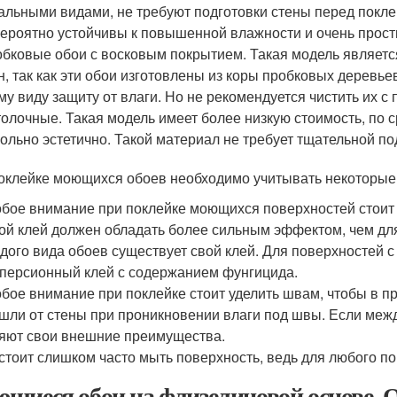
альными видами, не требуют подготовки стены перед покл
ероятно устойчивы к повышенной влажности и очень просты
бковые обои с восковым покрытием. Такая модель являетс
н, так как эти обои изготовлены из коры пробковых деревь
му виду защиту от влаги. Но не рекомендуется чистить их 
олочные. Такая модель имеет более низкую стоимость, по
ольно эстетично. Такой материал не требует тщательной по
оклейке моющихся обоев необходимо учитывать некоторые
бое внимание при поклейке моющихся поверхностей стоит у
ой клей должен обладать более сильным эффектом, чем д
дого вида обоев существует свой клей. Для поверхностей 
персионный клей с содержанием фунгицида.
бое внимание при поклейке стоит уделить швам, чтобы в пр
шли от стены при проникновении влаги под швы. Если межд
яют свои внешние преимущества.
стоит слишком часто мыть поверхность, ведь для любого по
щиеся обои на флизелиновой основе. 