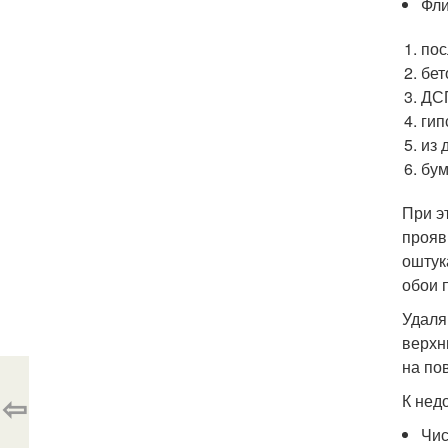
Фли
пос
бет
ДС
гип
из 
бу
При э
прояв
оштук
обои 
Удаля
верхн
на по
⇦
К нед
Чис