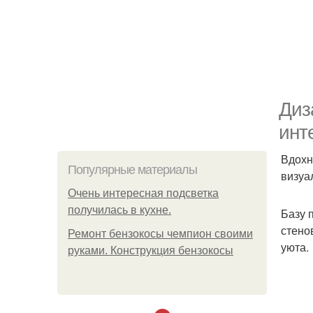
Диз
инт
Вдохн
Популярные материалы
визуа
Очень интересная подсветка
получилась в кухне.
Базу 
стено
Ремонт бензокосы чемпион своими
уюта.
руками. Конструкция бензокосы