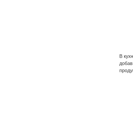
В кух
добав
проду