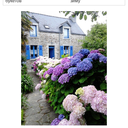
букетов
зиму