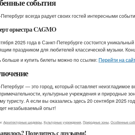
бенные события
-Петербург всегда радует своих гостей интересными событ
ерт оркестра CAGMO
нтября 2025 года в Санкт-Петербурге состоится уникальны
ящим праздником для любителей классической музыки. Концер
ь больше и купить билеты можно по ссылке:
Перейти на сай
лючение
-Петербург — это город, который оставляет неизгладимое в
примечательности, культурные учреждения и природные зоны
му туристу. А если вы оказались здесь 20 сентября 2025 г
удет незабываемый опыт!
и:
Архитектурные шедевры
,
Культурные учреждения
,
Природные зоны
,
Особенные соб
авилось? Поделитесь с друзьями!