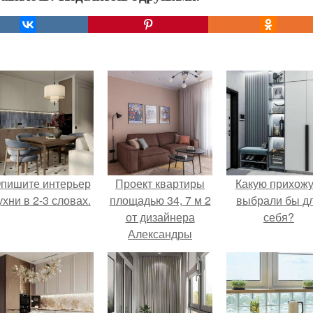
пишите интерьер
Проект квартиры
Какую прихож
ухни в 2-3 словах.
площадью 34, 7 м 2
выбрали бы д
от дизайнера
себя?
Александры
качуриной.