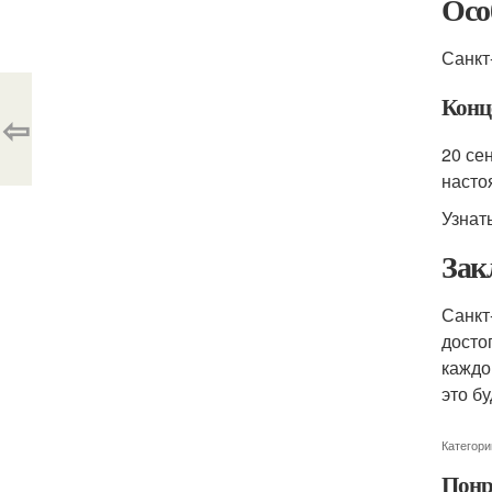
Осо
Санкт
Конц
⇦
20 се
насто
Узнат
Зак
Санкт
досто
каждо
это б
Категори
Понр