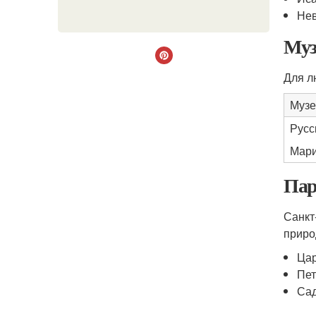
Нев
Муз
Для л
Музе
Русс
Мари
Пар
Санкт
приро
Цар
Пет
Сад