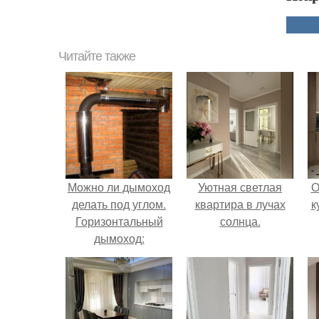
Читайте также
Можно ли дымоход
Уютная светлая
О
делать под углом.
квартира в лучах
к
Горизонтальный
солнца.
дымоход:
устройство,
требования, расчет