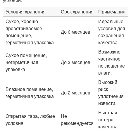
условий.
Условия хранения
Срок хранения
Примечания
Сухое, хорошо
Идеальные
проветриваемое
условия для
До 6 месяцев
помещение,
сохранения
герметичная упаковка
качества.
Возможно
Сухое помещение,
частичное
негерметичная
До 3 месяцев
поглощение
упаковка
влаги.
Высокий
Влажное помещение,
риск
До 2 месяцев
герметичная упаковка
уплотнения
извести.
Быстрая
Открытая тара, любые
Не
потеря
условия
рекомендуется
качества.