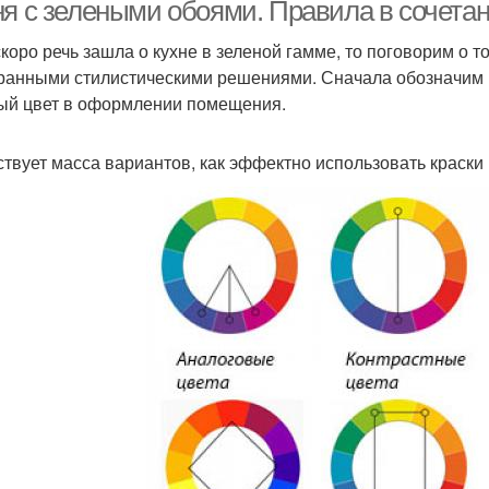
столешницей
ня с зелеными обоями. Правила в сочета
скоро речь зашла о кухне в зеленой гамме, то поговорим о т
ранными стилистическими решениями. Сначала обозначим
ый цвет в оформлении помещения.
твует масса вариантов, как эффектно использовать краски