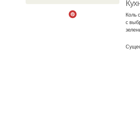
Кух
Коль 
с выб
зелен
Сущес