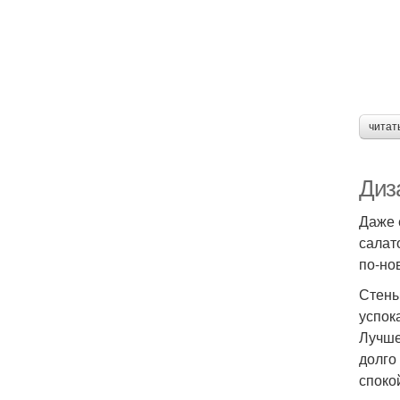
читат
Диза
Даже 
салат
по-но
Стены
успок
Лучше
долго
споко