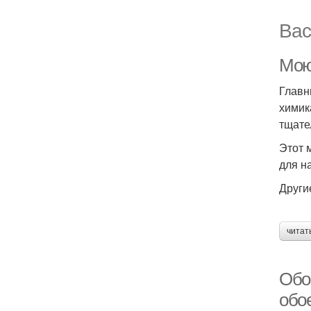
Вас
Мою
Главн
химик
тщате
Этот 
для н
Други
читат
Обо
обо