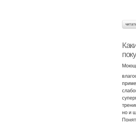
читат
Каки
пок
Моющи
влаго
приме
слабо
супер
трени
но и щ
Понят