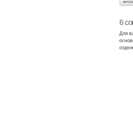
читат
6 с
Для в
основ
отделк