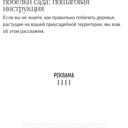
побелки сада: пошаговая
инструкция
Если вы не знаете, как правильно побелить деревья,
растущие на вашей приусадебной территории, мы вам
Известь для борьбы
Негашеная известь
об этом расскажем.
Извести для разных
Известь в садоводстве
культур
Известь в компосте
Известь для удобрения
Известь для
Известь для защиты
использования