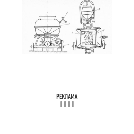
Извести в больших
Известь в домашних
количествах
условиях
Известь на улице
Известь от влаги
Извести при
Известь на открытом
длительном хранении
воздухе
Известь в
Известь в больших
металлических
количествах
контейнерах