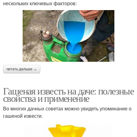
нескольких ключевых факторов:
Известь в пищевой
Известь в
промышленности
лабораториях
Комовая известь
Известь в экологии
читать дальше →
Известь для окраски
Строительная известь
Гашеная известь на даче: полезные
свойства и применение
Во многих дачных советах можно увидеть упоминание о
Извести в
Извести от ооо
гашеной извести.
строительстве