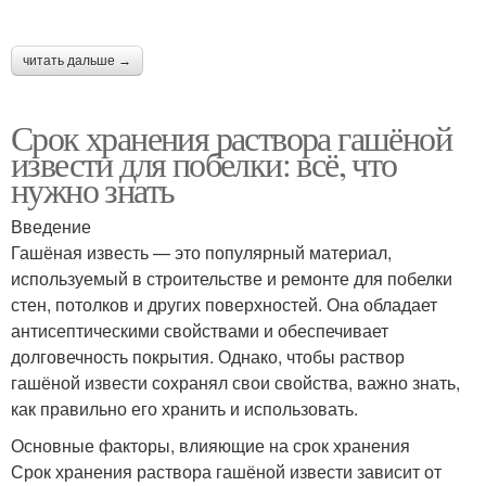
Известь без потери
Извести при хранении
читать дальше →
Срок хранения раствора гашёной
извести для побелки: всё, что
Известь в сухом
Извести в сухом
нужно знать
состоянии
состоянии
Введение
Гашёная известь — это популярный материал,
Известь при
используемый в строительстве и ремонте для побелки
Известь к
неправильном
стен, потолков и других поверхностей. Она обладает
использованию
хранении
антисептическими свойствами и обеспечивает
долговечность покрытия. Однако, чтобы раствор
гашёной извести сохранял свои свойства, важно знать,
Известь при
Известь в
как правильно его хранить и использовать.
длительном хранении
строительстве
Основные факторы, влияющие на срок хранения
Срок хранения раствора гашёной извести зависит от