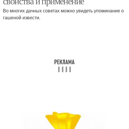
свойства и применение
Во многих дачных советах можно увидеть упоминание о
гашеной извести.
Известь в компосте
Сорняки с огорода
Известь для удобрения
Извести для побелки
Известь для
Известь для защиты
использования
Гранулированная
Хлорная известь
известь