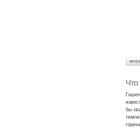
читат
Что
Гашен
извес
бы хв
темпе
горен