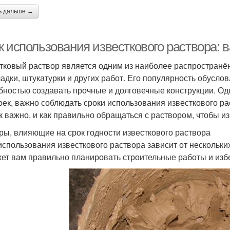
ь дальше →
к использования известкового раствора:
тковый раствор является одним из наиболее распространё
ладки, штукатурки и других работ. Его популярность обусло
бностью создавать прочные и долговечные конструкции. Одн
оек, важно соблюдать сроки использования известкового ра
ак важно, и как правильно обращаться с раствором, чтобы 
ры, влияющие на срок годности известкового раствора
использования известкового раствора зависит от нескольк
ет вам правильно планировать строительные работы и избе