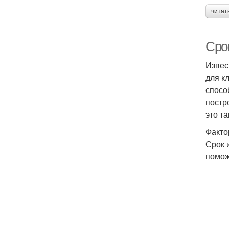
читат
Сро
Извес
для к
спосо
постр
это т
Факто
Срок 
помож