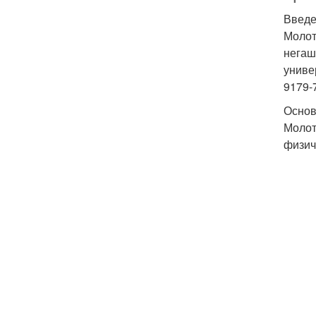
Введ
Молот
негаш
униве
9179-
Основ
Молот
физич