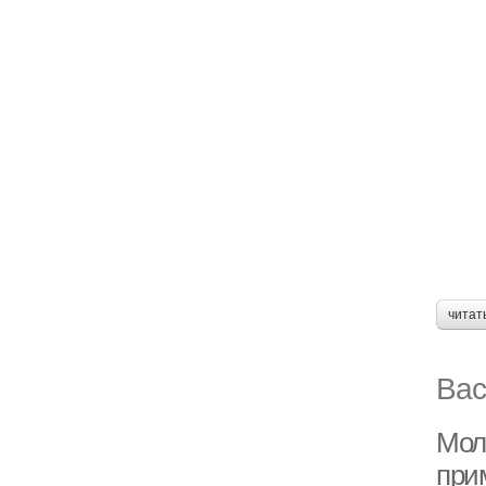
читат
Вас
Мол
при