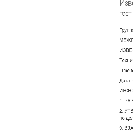
Изве
ГОСТ 
И
Групп
МЕЖГ
ИЗВЕ
Техни
Lime f
Дата 
ИНФ
1. РА
2. УТ
по де
3. ВЗ