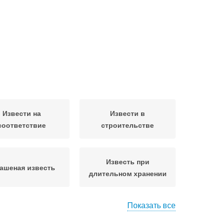
Извести на
Извести в
соответствие
строительстве
Известь при
ашеная известь
длительном хранении
Показать все
Известь в
Известь в экологии