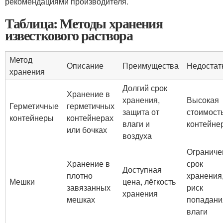
рекомендациями производителя.
Таблица: Методы хранения
известкового раствора
Метод
Описание
Преимущества
Недостат
хранения
Долгий срок
Хранение в
хранения,
Высокая
Герметичные
герметичных
защита от
стоимост
контейнеры
контейнерах
влаги и
контейне
или бочках
воздуха
Огранич
Хранение в
срок
Доступная
плотно
хранения
Мешки
цена, лёгкость
завязанных
риск
хранения
мешках
попадани
влаги