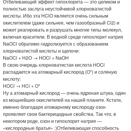
Отбеливающий эффект гипохлорита — это целиком и
полностью заслуга неустойчивой хлорноватистой
кислоты. Ибо эта HClO является очень сильным
окислителем (даже сильнее, чем газообразный Cl
2
) и
может реагировать и разрушать многие типы молекул,
включая красители. В водной среде гипохлорит натрия
NaOCl обратимо гидролизуется с образованием
хлорноватистой кислоты и щелочи:
NaOCl + H
2
O → HOCl + NaOH
В свою очередь хлорноватистая кислота HOCl
распадается на атомарный кислород (O*) и соляную
кислоту:
HOCl → HCl + O*
Ну а атомарный кислород — очень ядреная штука, один
из мощнейших окислителей на нашей планете. Кстати,
именно благодаря атомарному кислороду озон
проявляет свои бактерицидные свойства. Так что, в
некотором роде, озон и гипохлорит натрия —
«кислородные братья» :)Отбеливающая способность