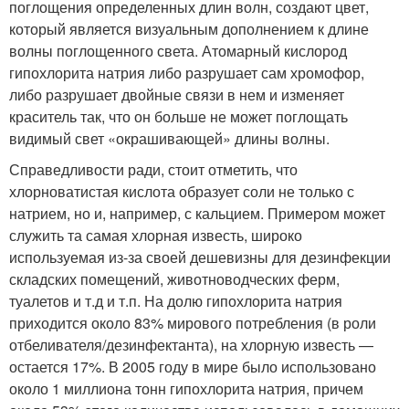
поглощения определенных длин волн, создают цвет,
который является визуальным дополнением к длине
волны поглощенного света. Атомарный кислород
гипохлорита натрия либо разрушает сам хромофор,
либо разрушает двойные связи в нем и изменяет
краситель так, что он больше не может поглощать
видимый свет «окрашивающей» длины волны.
Справедливости ради, стоит отметить, что
хлорноватистая кислота образует соли не только с
натрием, но и, например, с кальцием. Примером может
служить та самая хлорная известь, широко
используемая из-за своей дешевизны для дезинфекции
складских помещений, животноводческих ферм,
туалетов и т.д и т.п. На долю гипохлорита натрия
приходится около 83% мирового потребления (в роли
отбеливателя/дезинфектанта), на хлорную известь —
остается 17%. В 2005 году в мире было использовано
около 1 миллиона тонн гипохлорита натрия, причем