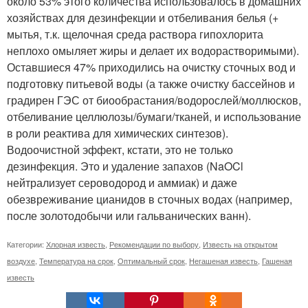
около 53% этого количества использовалось в домашних
хозяйствах для дезинфекции и отбеливания белья (+
мытья, т.к. щелочная среда раствора гипохлорита
неплохо омыляет жиры и делает их водорастворимыми).
Оставшиеся 47% приходились на очистку сточных вод и
подготовку питьевой воды (а также очистку бассейнов и
градирен ГЭС от биообрастания/водорослей/моллюсков,
отбеливание целлюлозы/бумаги/тканей, и использование
в роли реактива для химических синтезов).
Водоочистной эффект, кстати, это не только
дезинфекция. Это и удаление запахов (NaOCl
нейтрализует сероводород и аммиак) и даже
обезвреживание цианидов в сточных водах (например,
после золотодобычи или гальванических ванн).
Категории:
Хлорная известь
,
Рекомендации по выбору
,
Известь на открытом
воздухе
,
Температура на срок
,
Оптимальный срок
,
Негашеная известь
,
Гашеная
известь