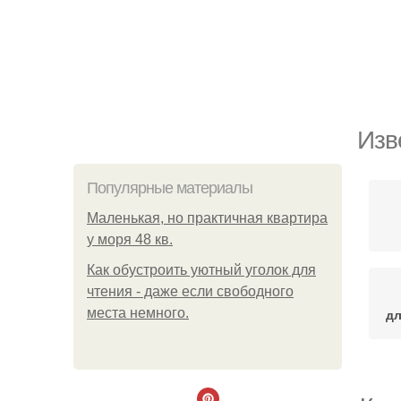
Изв
Популярные материалы
Маленькая, но практичная квартира
у моря 48 кв.
Как обустроить уютный уголок для
чтения - даже если свободного
места немного.
дл