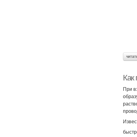
читат
Как
При в
образ
раств
прово
Извес
быстр