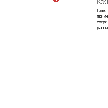
Как
Гашен
приме
сохра
рассм