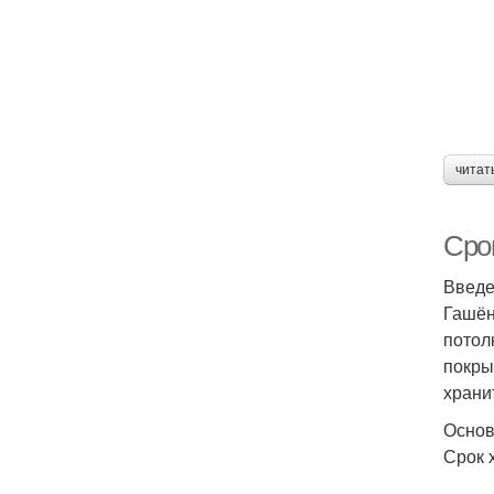
читат
Срок
Введ
Гашён
потол
покры
храни
Основ
Срок 