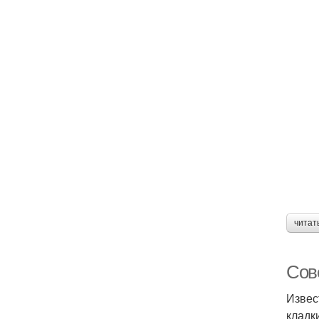
читат
Сове
Извес
кладк