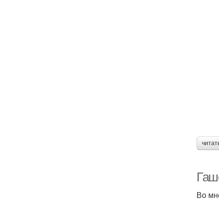
читат
Гаш
Во мн