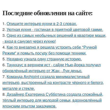
Последние обновления на сайте:
1.
Опишите интерьер кухни в 2-3 словах.
2.
Уютная кухня - гостиная в приятной цветовой гамме.
3.
Одно из самых необычных решений в квартире маши,
- вход в санузел через кухню!
4.
Как-то внезапно я решила устроить себе "Ручной
Режим" и помыть посуду без помощи техники.
5.
Недавно узнала одну странную историю.
6.
Таунхаус в верхнем ист - сайде Нью-йорка получил
обновлённый интерьер от Жан - Луи деньо.
7.
Команда Archjoint создала минималистичный
интерьер, выстроенный на контрасте чёрного и белого,
металле и стекле.
8.
Дизайнер Екатерина Субботина создала спокойный,
тёплый интерьер для молодой семьи, вдохновлённый
японским опытом заказчиков.