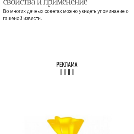
свойства и применение
Во многих дачных советах можно увидеть упоминание о
гашеной извести.
Известь в компосте
Известь для удобрения
Дерева с разными
Извести для побелки
добавками
Известь для
Известь для защиты
использования
Хлорная известь