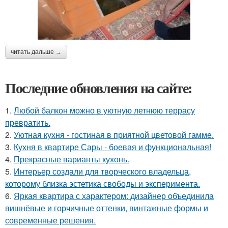
читать дальше →
Последние обновления на сайте:
1.
Любой балкон можно в уютную летнюю террасу
превратить.
2.
Уютная кухня - гостиная в приятной цветовой гамме.
3.
Кухня в квартире Сары - боевая и функциональная!
4.
Прекрасные варианты кухонь.
5.
Интерьер создали для творческого владельца,
которому близка эстетика свободы и эксперимента.
6.
Яркая квартира с характером: дизайнер объединила
вишнёвые и горчичные оттенки, винтажные формы и
современные решения.