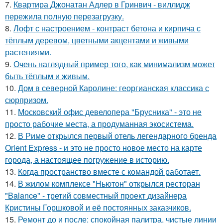
7.
Квартира Джонатан Адлер в Гринвич - виллидж
пережила полную перезагрузку.
8.
Лофт с настроением - контраст бетона и кирпича с
тёплым деревом, цветными акцентами и живыми
растениями.
9.
Очень наглядный пример того, как минимализм может
быть тёплым и живым.
10.
Дом в северной Каролине: георгианская классика с
сюрпризом.
11.
Московский офис девелопера "Брусника" - это не
просто рабочие места, а продуманная экосистема.
12.
В Риме открылся первый отель легендарного бренда
Orient Express - и это не просто новое место на карте
города, а настоящее погружение в историю.
13.
Когда пространство вместе с командой работает.
14.
В жилом комплексе "Ньютон" открылся ресторан
"Balance" - третий совместный проект дизайнера
Кристины Горшковой и её постоянных заказчиков.
15.
Ремонт до и после: спокойная палитра, чистые линии