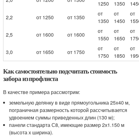
1250
1350
145
от
от
от
2,2
от 1250
от 1350
1350
1450
155
от
от
от
2,5
от 1600
от 1600
1550
1650
175
от
от
от
3,0
от 1650
от 1750
1750
1850
195
Как самостоятельно подсчитать стоимость
забора из профлиста
В качестве примера рассмотрим:
земельную делянку в виде прямоугольника 25х40 м,
пограничная размерность которой рассчитывается
удвоением суммы приведенных длин (130 м);
панели стандарта С8, имеющие размер 2х1.150 м
(высота х ширина).