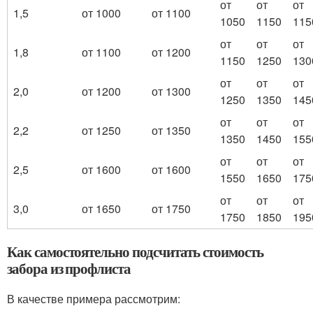
от
от
от
1,5
от 1000
от 1100
1050
1150
115
от
от
от
1,8
от 1100
от 1200
1150
1250
130
от
от
от
2,0
от 1200
от 1300
1250
1350
145
от
от
от
2,2
от 1250
от 1350
1350
1450
155
от
от
от
2,5
от 1600
от 1600
1550
1650
175
от
от
от
3,0
от 1650
от 1750
1750
1850
195
Как самостоятельно подсчитать стоимость
забора из профлиста
В качестве примера рассмотрим: