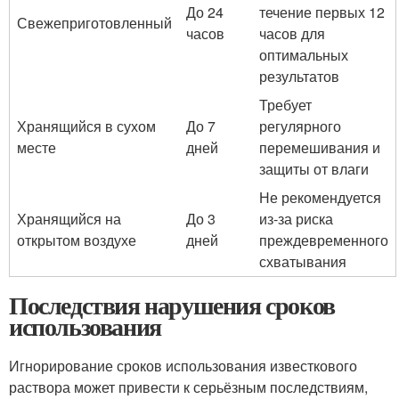
До 24
течение первых 12
Свежеприготовленный
часов
часов для
оптимальных
результатов
Требует
Хранящийся в сухом
До 7
регулярного
месте
дней
перемешивания и
защиты от влаги
Не рекомендуется
Хранящийся на
До 3
из-за риска
открытом воздухе
дней
преждевременного
схватывания
Последствия нарушения сроков
использования
Игнорирование сроков использования известкового
раствора может привести к серьёзным последствиям,