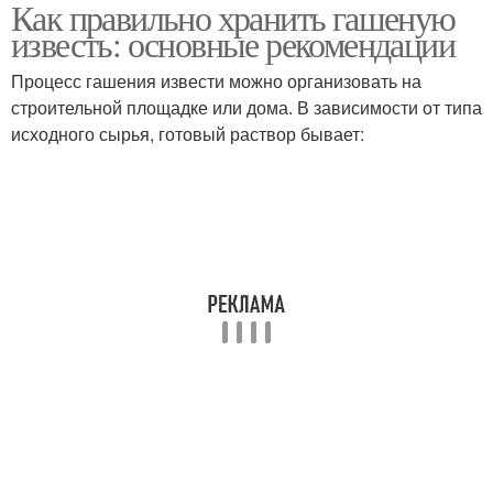
Как правильно хранить гашеную
Хлорная известь
Известь без потери
известь: основные рекомендации
Процесс гашения извести можно организовать на
строительной площадке или дома. В зависимости от типа
исходного сырья, готовый раствор бывает:
Извести при хранении
Известь на улице