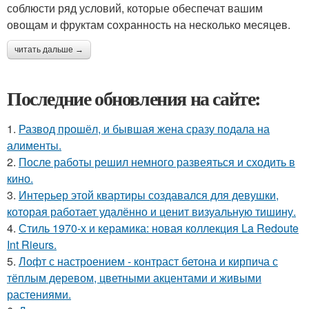
соблюсти ряд условий, которые обеспечат вашим
овощам и фруктам сохранность на несколько месяцев.
читать дальше →
Последние обновления на сайте:
1.
Развод прошёл, и бывшая жена сразу подала на
алименты.
2.
После работы решил немного развеяться и сходить в
кино.
3.
Интерьер этой квартиры создавался для девушки,
которая работает удалённо и ценит визуальную тишину.
4.
Стиль 1970-х и керамика: новая коллекция La Redoute
Int Rieurs.
5.
Лофт с настроением - контраст бетона и кирпича с
тёплым деревом, цветными акцентами и живыми
растениями.