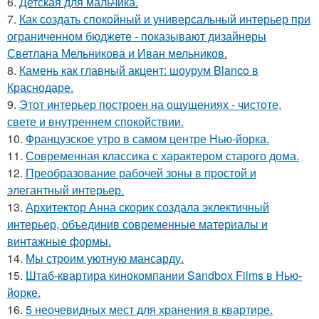
6.
Детская для мальчика.
7.
Как создать спокойный и универсальный интерьер при
ограниченном бюджете - показывают дизайнеры
Светлана Мельникова и Иван мельников.
8.
Камень как главный акцент: шоурум Blanco в
Краснодаре.
9.
Этот интерьер построен на ощущениях - чистоте,
свете и внутреннем спокойствии.
10.
Французское утро в самом центре Нью-йорка.
11.
Современная классика с характером старого дома.
12.
Преобразование рабочей зоны в простой и
элегантный интерьер.
13.
Архитектор Анна скорик создала эклектичный
интерьер, объединив современные материалы и
винтажные формы.
14.
Мы строим уютную мансарду.
15.
Штаб-квартира кинокомпании Sandbox Films в Нью-
йорке.
16.
5 неочевидных мест для хранения в квартире.