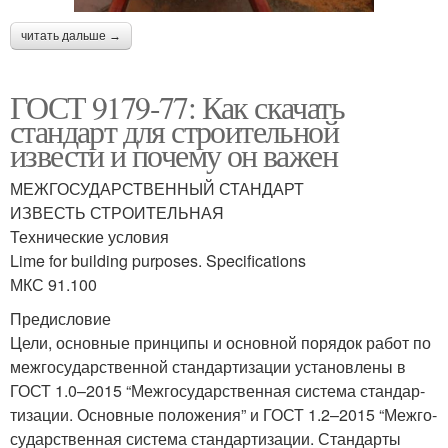
читать дальше →
ГОСТ 9179-77: Как скачать
стандарт для строительной
извести и почему он важен
МЕЖГОСУДАРСТВЕННЫЙ СТАНДАРТ
ИЗВЕСТЬ СТРОИТЕЛЬНАЯ
Тех­ни­че­ские условия
Lime for building purposes. Specifications
МКС 91.100
Пре­ди­сло­вие
Цели, основ­ные прин­ци­пы и основ­ной поря­док работ по
меж­го­су­дар­ствен­ной стан­дар­ти­за­ции уста­нов­ле­ны в
ГОСТ 1.0–2015 “Меж­го­су­дар­ствен­ная систе­ма стан­дар­
ти­за­ции. Основ­ные поло­же­ния” и ГОСТ 1.2–2015 “Меж­го­
су­дар­ствен­ная систе­ма стан­дар­ти­за­ции. Стан­дар­ты