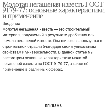
Молотая негашеная известь ГОСТ
Известь при
Известь в
9179-77: основные характеристики
длительном хранении
строительстве
и применение
Введение
Известь в
Молотая негашеная известь — это строительный
Комовая известь
лабораториях
материал, получаемый в результате дробления или
помола негашеной извести. Она широко используется в
строительной отрасли благодаря своим уникальным
свойствам и универсальности. В данной статье мы
Известь в экологии
Известь для окраски
рассмотрим основные характеристики молотой
негашеной извести по ГОСТ 9179-77, а также её
применение в различных сферах.
Хлорная известь