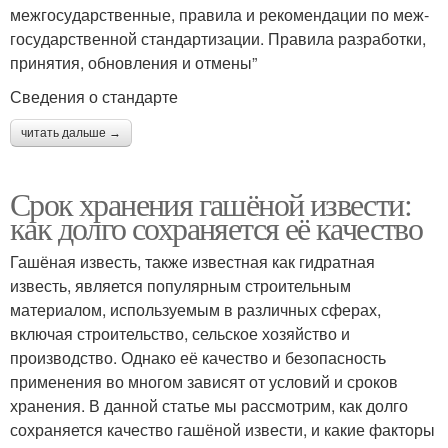
меж­го­су­дар­ствен­ные, пра­ви­ла и реко­мен­да­ции по меж­
го­су­дар­ствен­ной стан­дар­ти­за­ции. Пра­ви­ла раз­ра­бот­ки,
при­ня­тия, обнов­ле­ния и отмены”
Све­де­ния о стандарте
читать дальше →
Срок хранения гашёной извести:
как долго сохраняется её качество
Гашёная известь, также известная как гидратная
известь, является популярным строительным
материалом, используемым в различных сферах,
включая строительство, сельское хозяйство и
производство. Однако её качество и безопасность
применения во многом зависят от условий и сроков
хранения. В данной статье мы рассмотрим, как долго
сохраняется качество гашёной извести, и какие факторы