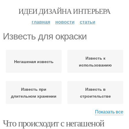
ИДЕИ ДИЗАЙНА ИНТЕРЬЕРА
главная
новости
статьи
Известь для окраски
Известь к
Негашеная известь
использованию
Известь при
Известь в
длительном хранении
строительстве
Показать все
Что происходит с негашеной
Известь в пищевой
Известь в
промышленности
лабораториях