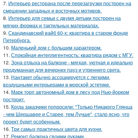
7.
Интерьер ресторана после перезагрузки построен на
смешении западных и восточных мотивов.
8.
Интерьер для семьи с двумя детьми построен на
мягких формах и тактильных материалах.
9.
Скандинавский вайб 60-х: квартира в старом фонде
Петербурга.
10.
Маленький дом с большим характером.
11.
Спокойная интеллигентность: квартира рядом с МГУ.
12.
Зона отдыха на балконе - мягкая, уютная и идеально
продуманная для вечерних пауз и утреннего света.
13.
Нантакет обычно ассоциируется с легкими,
воздушными интерьерами в морской эстетике.
14.
Марк торп автономный дом в лесу под Нью-йорком
построит.
15.
Когда заказчики попросили: "Только Никакого Глянца
- чем Шершавее и Старее, тем Лучше", стало ясно, что
проект будет особенным.
16.
Три самых практичных цвета для кухни.
17.
Ремонт балкона своими руками.