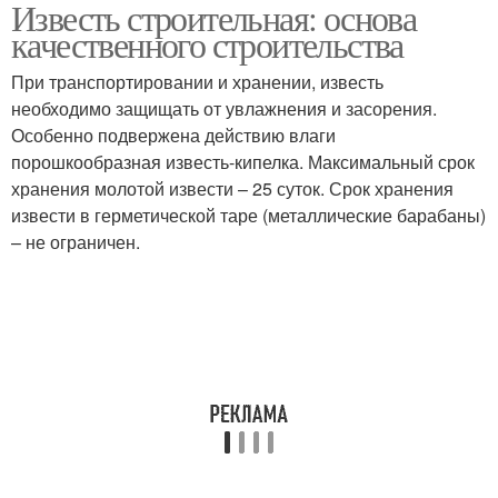
Известь строительная: основа
Хлорная известь
Гашеная известь
качественного строительства
При транспортировании и хранении, известь
необходимо защищать от увлажнения и засорения.
Извести в качественных
Разница между
Особенно подвержена действию влаги
характеристиках
строительной известью
порошкообразная известь-кипелка. Максимальный срок
хранения молотой извести – 25 суток. Срок хранения
извести в герметической таре (металлические барабаны)
– не ограничен.
Известь для
Безопасности при
отделочных работ
работе