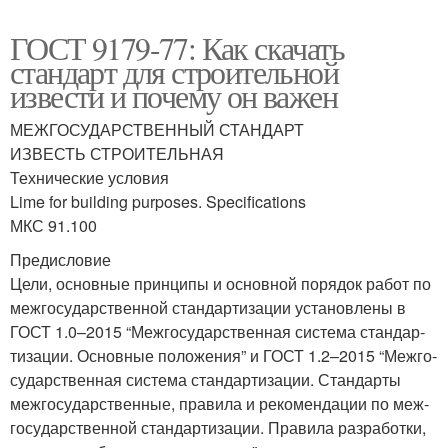
ГОСТ 9179-77: Как скачать
стандарт для строительной
извести и почему он важен
МЕЖГОСУДАРСТВЕННЫЙ СТАНДАРТ
ИЗВЕСТЬ СТРОИТЕЛЬНАЯ
Тех­ни­че­ские условия
Lime for building purposes. Specifications
МКС 91.100
Пре­ди­сло­вие
Цели, основ­ные прин­ци­пы и основ­ной поря­док работ по
меж­го­су­дар­ствен­ной стан­дар­ти­за­ции уста­нов­ле­ны в
ГОСТ 1.0–2015 “Меж­го­су­дар­ствен­ная систе­ма стан­дар­
ти­за­ции. Основ­ные поло­же­ния” и ГОСТ 1.2–2015 “Меж­го­
су­дар­ствен­ная систе­ма стан­дар­ти­за­ции. Стан­дар­ты
меж­го­су­дар­ствен­ные, пра­ви­ла и реко­мен­да­ции по меж­
го­су­дар­ствен­ной стан­дар­ти­за­ции. Пра­ви­ла раз­ра­бот­ки,