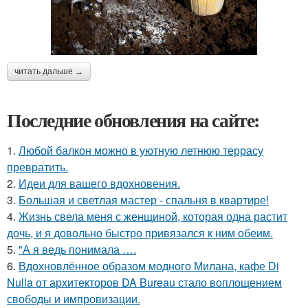
читать дальше →
Последние обновления на сайте:
1.
Любой балкон можно в уютную летнюю террасу
превратить.
2.
Идеи для вашего вдохновения.
3.
Большая и светлая мастер - спальня в квартире!
4.
Жизнь свела меня с женщиной, которая одна растит
дочь, и я довольно быстро привязался к ним обеим.
5.
"А я ведь понимала ….
6.
Вдохновлённое образом модного Милана, кафе Di
Nulla от архитекторов DA Bureau стало воплощением
свободы и импровизации.