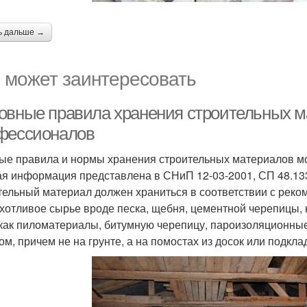
ь дальше →
 может заинтересовать
овные правила хранения строительных м
фессионалов
ые правила и нормы хранения строительных материалов мо
я информация представлена в СНиП 12-03-2001, СП 48.13
тельный материал должен храниться в соответствии с реко
хотливое сырье вроде песка, щебня, цементной черепицы,
 как пиломатериалы, битумную черепицу, пароизоляционны
ом, причем не на грунте, а на помостах из досок или подкл