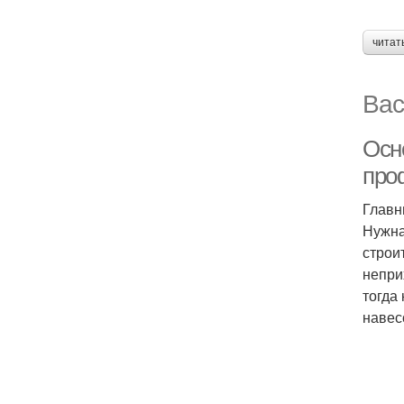
читат
Вас
Осн
про
Главн
Нужна
строи
непри
тогда
навес