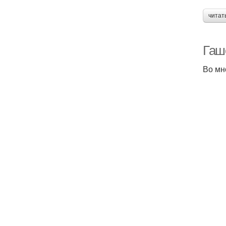
читат
Гаш
Во мн