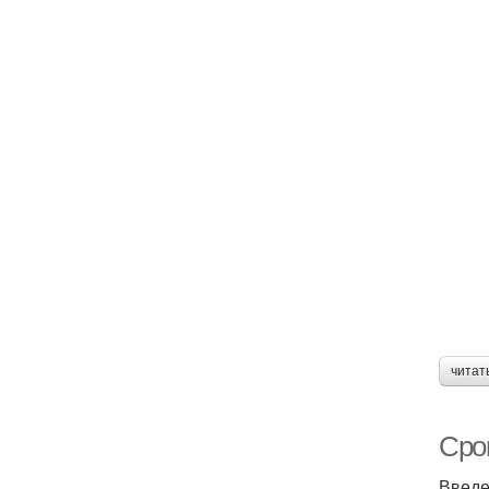
читат
Срок
Введ