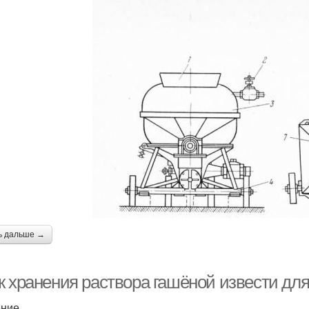
ь дальше →
 хранения раствора гашёной извести для 
ение