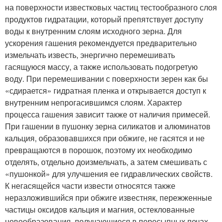
на поверхности известковых частиц тестообразного слоя
продуктов гидратации, который препятствует доступу
воды к внутренним слоям исходного зерна. Для
ускорения гашения рекомендуется предварительно
измельчать известь, энергично перемешивать
гасящуюся массу, а также использовать подогретую
воду. При перемешивании с поверхности зерен как бы
«сдирается» гидратная пленка и открывается доступ к
внутренним непрогасившимся слоям. Характер
процесса гашения зависит также от наличия примесей.
При гашении в пушонку зерна силикатов и алюминатов
кальция, образовавшихся при обжиге, не гасятся и не
превращаются в порошок, поэтому их необходимо
отделять, отдельно доизмельчать, а затем смешивать с
«пушонкой» для улучшения ее гидравлических свойств.
К негасящейся части извести относятся также
неразложившийся при обжиге известняк, пережженные
частицы оксидов кальция и магния, остеклованные
новообразования, получающиеся в пересыпных печах