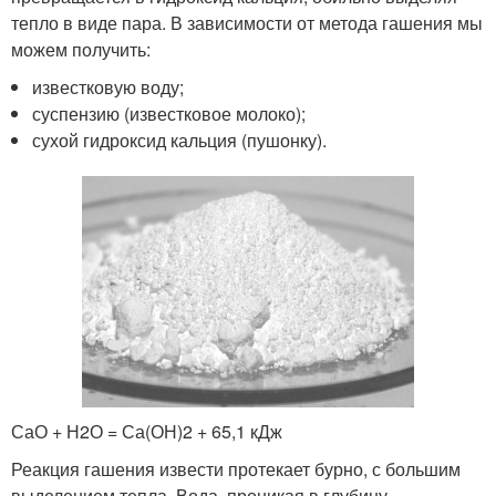
тепло в виде пара. В зависимости от метода гашения мы
можем получить:
известковую воду;
суспензию (известковое молоко);
сухой гидроксид кальция (пушонку).
СаО + Н2О = Са(ОН)2 + 65,1 кДж
Реакция гашения извести протекает бурно, с большим
выделением тепла. Вода, проникая в глубину