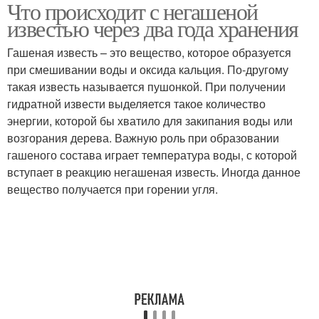
Что происходит с негашеной
Известь в пищевой
Известь в
известью через два года хранения
промышленности
лабораториях
Гашеная известь – это вещество, которое образуется
при смешивании воды и оксида кальция. По-другому
такая известь называется пушонкой. При получении
Комовая известь
Известь в экологии
гидратной извести выделяется такое количество
энергии, которой бы хватило для закипания воды или
возгорания дерева. Важную роль при образовании
гашеного состава играет температура воды, с которой
Известь для окраски
Хлорная известь
вступает в реакцию негашеная известь. Иногда данное
вещество получается при горении угля.