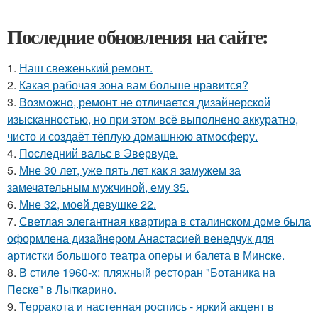
Последние обновления на сайте:
1.
Наш свеженький ремонт.
2.
Какая рабочая зона вам больше нравится?
3.
Возможно, ремонт не отличается дизайнерской
изысканностью, но при этом всё выполнено аккуратно,
чисто и создаёт тёплую домашнюю атмосферу.
4.
Последний вальс в Эвервуде.
5.
Мне 30 лет, уже пять лет как я замужем за
замечательным мужчиной, ему 35.
6.
Мне 32, моей девушке 22.
7.
Светлая элегантная квартира в сталинском доме была
оформлена дизайнером Анастасией венедчук для
артистки большого театра оперы и балета в Минске.
8.
В стиле 1960-х: пляжный ресторан "Ботаника на
Песке" в Лыткарино.
9.
Терракота и настенная роспись - яркий акцент в