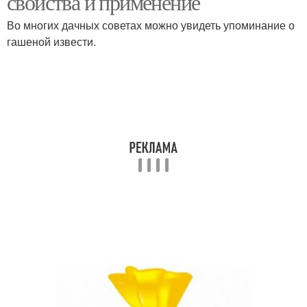
свойства и применение
Во многих дачных советах можно увидеть упоминание о
гашеной извести.
Извести для разных
Известь для удобрения
культур
Извести для побелки
Известь для защиты
Известь для
Хлорная известь
использования