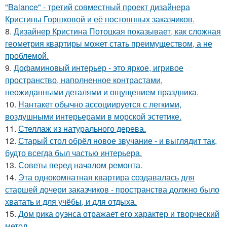
"Balance" - третий совместный проект дизайнера
Кристины Горшковой и её постоянных заказчиков.
8.
Дизайнер Кристина Потоцкая показывает, как сложная
геометрия квартиры может стать преимуществом, а не
проблемой.
9.
Дофаминовый интерьер - это яркое, игривое
пространство, наполненное контрастами,
неожиданными деталями и ощущением праздника.
10.
Нантакет обычно ассоциируется с легкими,
воздушными интерьерами в морской эстетике.
11.
Стеллаж из натурального дерева.
12.
Старый стол обрёл новое звучание - и выглядит так,
будто всегда был частью интерьера.
13.
Советы перед началом ремонта.
14.
Эта однокомнатная квартира создавалась для
старшей дочери заказчиков - пространства должно было
хватать и для учёбы, и для отдыха.
15.
Дом рика оуэнса отражает его характер и творческий
метод.