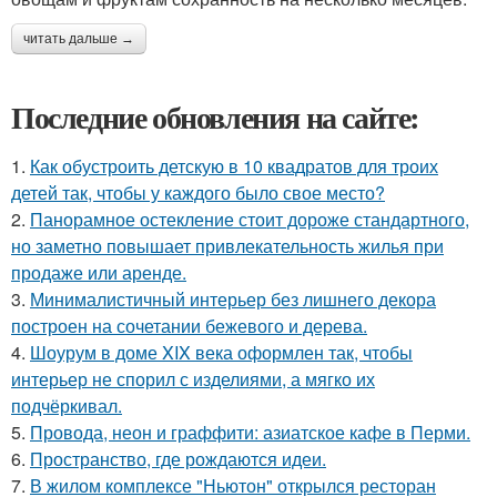
читать дальше →
Последние обновления на сайте:
1.
Как обустроить детскую в 10 квадратов для троих
детей так, чтобы у каждого было свое место?
2.
Панорамное остекление стоит дороже стандартного,
но заметно повышает привлекательность жилья при
продаже или аренде.
3.
Минималистичный интерьер без лишнего декора
построен на сочетании бежевого и дерева.
4.
Шоурум в доме XIX века оформлен так, чтобы
интерьер не спорил с изделиями, а мягко их
подчёркивал.
5.
Провода, неон и граффити: азиатское кафе в Перми.
6.
Пространство, где рождаются идеи.
7.
В жилом комплексе "Ньютон" открылся ресторан