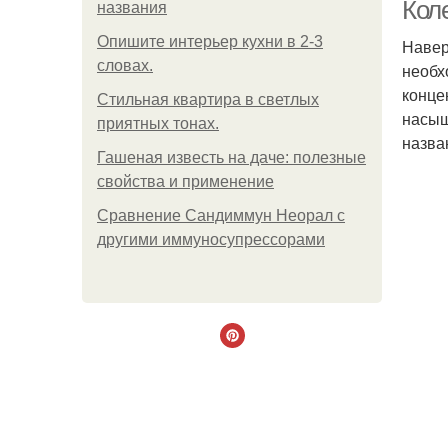
Коле
названия
Опишите интерьер кухни в 2-3
Навер
словах.
необх
конце
Стильная квартира в светлых
насыщ
приятных тонах.
назва
Гашеная известь на даче: полезные
свойства и применение
Сравнение Сандиммун Неорал с
другими иммуносупрессорами