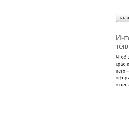
читат
Инт
тёп
Чтоб 
красн
него 
оформ
оттен