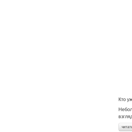
Кто у
Небол
взгля
читат