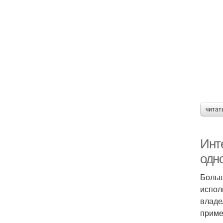
читат
Инт
одн
Больш
испол
владе
приме