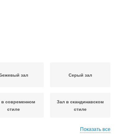
Бежевый зал
Серый зал
 в современном
Зал в скандинавском
стиле
стиле
Показать все
 типовой квартире
Зал в частном доме