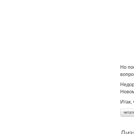
Но по
вопро
Недор
Новом
Итак,
читат
Диз