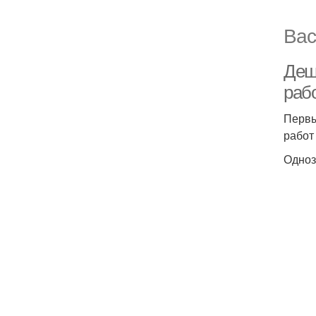
Вас
Деш
раб
Первы
работ
Одноз