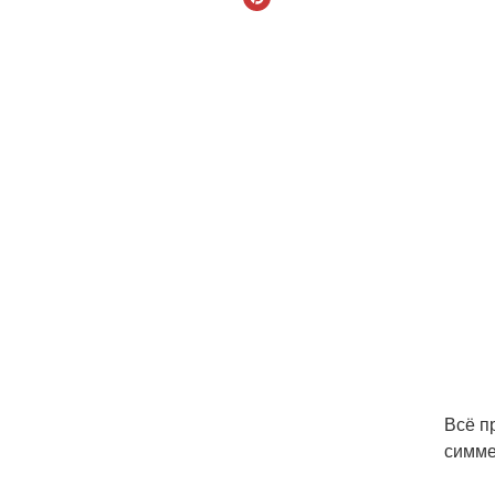
Всё п
симме