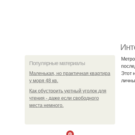
Инт
Метро
Популярные материалы
после
Этот 
Маленькая, но практичная квартира
личны
у моря 48 кв.
Как обустроить уютный уголок для
чтения - даже если свободного
места немного.