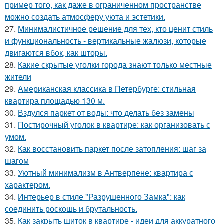
пример того, как даже в ограниченном пространстве
можно создать атмосферу уюта и эстетики.
27.
Минималистичное решение для тех, кто ценит стиль
и функциональность - вертикальные жалюзи, которые
двигаются вбок, как шторы.
28.
Какие скрытые уголки города знают только местные
жители
29.
Американская классика в Петербурге: стильная
квартира площадью 130 м.
30.
Вздулся паркет от воды: что делать без замены
31.
Постирочный уголок в квартире: как организовать с
умом.
32.
Как восстановить паркет после затопления: шаг за
шагом
33.
Уютный минимализм в Антверпене: квартира с
характером.
34.
Интерьер в стиле "Разрушенного Замка": как
соединить роскошь и брутальность.
35.
Как закрыть щиток в квартире - идеи для аккуратного