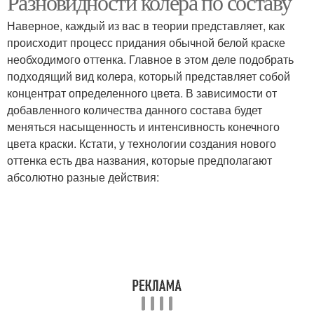
Разновидности колера по составу
Наверное, каждый из вас в теории представляет, как
происходит процесс придания обычной белой краске
Зал в современном
Зал в скандинавском
необходимого оттенка. Главное в этом деле подобрать
стиле
стиле
подходящий вид колера, который представляет собой
концентрат определенного цвета. В зависимости от
добавленного количества данного состава будет
меняться насыщенность и интенсивность конечного
Зал в стиле
Колера для зала
цвета краски. Кстати, у технологии создания нового
оттенка есть два названия, которые предполагают
абсолютно разные действия: