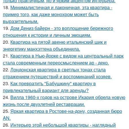
только практичным, но и ярким акцентом интерьера.
18.
Минималистичная и лаконичная, эта квартира -
пример того, как даже монохром может быть
выразительным.
19.
Дом Дениз байерн - это воплощение бережного
отношения к истории и личным эмоциям.
20.
Квартира на пятой авеню итальянский шик и
энергетику манхэттена объединила.
21.
Квартира в Нью-йорке с видом на центральный парк
стала современным переосмыслением ар - деко.
22.
Лондонская квартира в светлых тонах стала
отражением путешествий и воспоминаний хозяев.
23.
Как превратить "Бабушкину" квартиру в
привлекательный вариант для аренды?
24.
Вилла 1960-х годов на острове Икария обрела новую
жизнь после двухлетней реставрации.
25.
Яркая квартира в Ростове-на-дону, созданная бюро
AN.
26.
Интерьер этой небольшой квартиры - наглядный