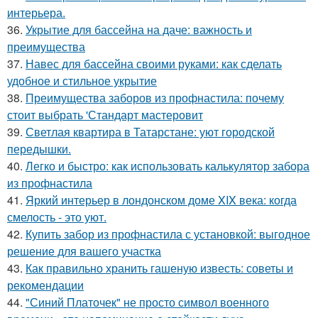
интерьера.
36.
Укрытие для бассейна на даче: важность и
преимущества
37.
Навес для бассейна своими руками: как сделать
удобное и стильное укрытие
38.
Преимущества заборов из профнастила: почему
стоит выбрать 'Стандарт мастеровит
39.
Светлая квартира в Татарстане: уют городской
передышки.
40.
Легко и быстро: как использовать калькулятор забора
из профнастила
41.
Яркий интерьер в лондонском доме XIX века: когда
смелость - это уют.
42.
Купить забор из профнастила с установкой: выгодное
решение для вашего участка
43.
Как правильно хранить гашеную известь: советы и
рекомендации
44.
"Синий Платочек" не просто символ военного