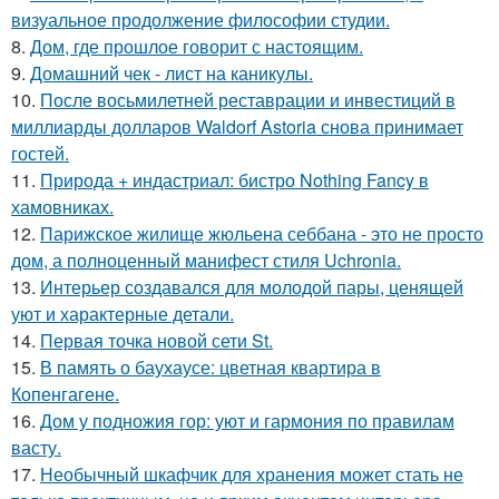
визуальное продолжение философии студии.
8.
Дом, где прошлое говорит с настоящим.
9.
Домашний чек - лист на каникулы.
10.
После восьмилетней реставрации и инвестиций в
миллиарды долларов Waldorf Astoria снова принимает
гостей.
11.
Природа + индастриал: бистро Nothing Fancy в
хамовниках.
12.
Парижское жилище жюльена себбана - это не просто
дом, а полноценный манифест стиля Uchronia.
13.
Интерьер создавался для молодой пары, ценящей
уют и характерные детали.
14.
Первая точка новой сети St.
15.
В память о баухаусе: цветная квартира в
Копенгагене.
16.
Дом у подножия гор: уют и гармония по правилам
васту.
17.
Необычный шкафчик для хранения может стать не