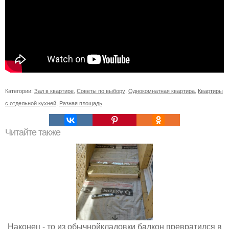
Категории:
Зал в квартире
,
Советы по выбору
,
Однокомнатная квартира
,
Квартиры
с отдельной кухней
,
Разная площадь
Читайте также
Наконец - то из обычнойкладовки бaлкон превратился в