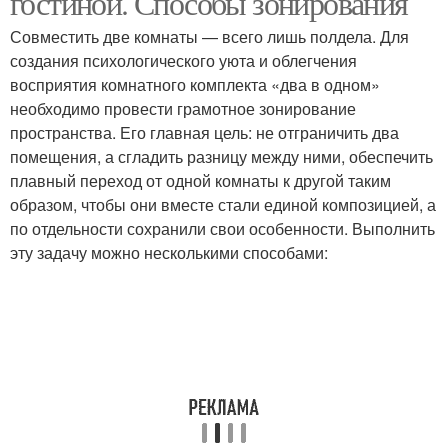
гостиной. Способы зонирования
Совместить две комнаты — всего лишь полдела. Для
создания психологического уюта и облегчения
Утеплитель для
восприятия комнатного комплекта «два в одном»
Дверь в квартиру
металлических дверей
необходимо провести грамотное зонирование
пространства. Его главная цель: не отграничить два
помещения, а сгладить разницу между ними, обеспечить
плавный переход от одной комнаты к другой таким
Дверь с
Двери в частный дом
образом, чтобы они вместе стали единой композицией, а
шумоизоляцией
по отдельности сохранили свои особенности. Выполнить
эту задачу можно несколькими способами:
Дверь в частный дом
Простая дверь
Двери в частном доме
Деревянные двери