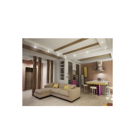
Каркасная дверь
Деревянная дверь
Дверь из вагонки
Дверь со стеклом
Дверь со стеклянным
Кованые двери
окном
Волюты для
Дверь из дерева
металлической двери