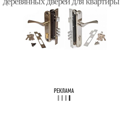
деревянных дверей для квартиры
Двери из классических
Итальянские двери
коллекций
Стильные двери
Двери в квартиру
Двери от
производителя