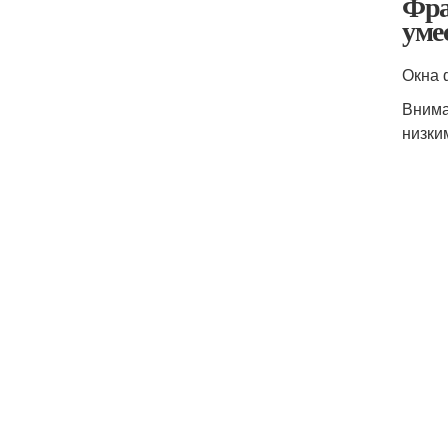
Фра
уме
Окна 
Внима
низки