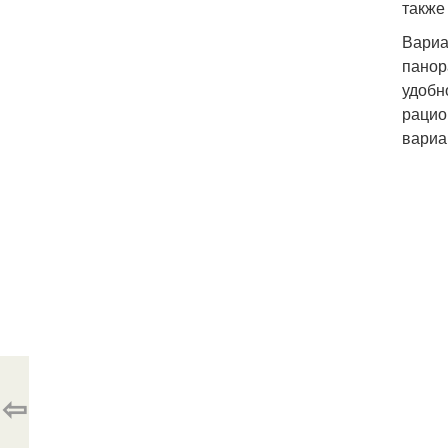
также
Вариа
панор
удобн
рацио
вариа
⇦