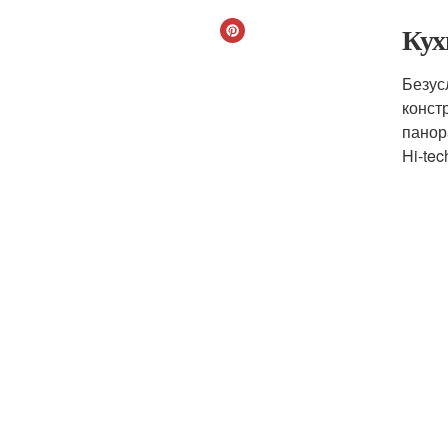
Кух
Безус
конст
панор
Hi-tec