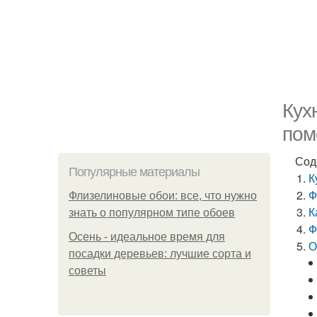
Кух
пом
Сод
Популярные материалы
К
Ф
Флизелиновые обои: все, что нужно
К
знать о популярном типе обоев
Ф
Осень - идеальное время для
О
посадки деревьев: лучшие сорта и
советы