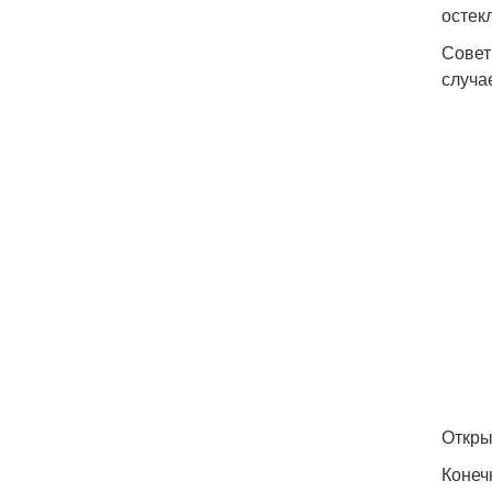
остек
Совет
случа
Откры
Конеч