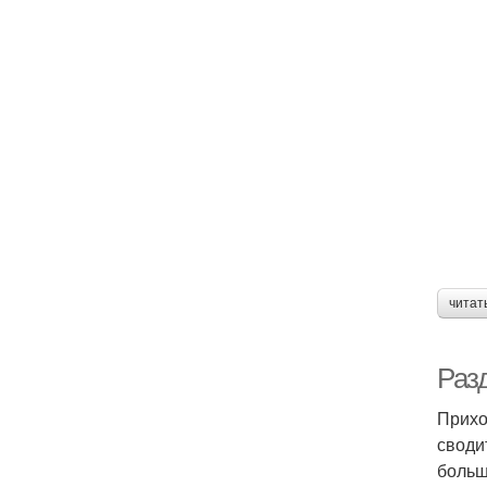
читат
Раз
Прихо
своди
больш