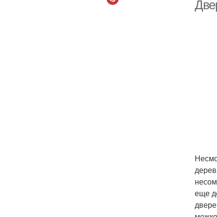
Две
Несмо
дерев
несом
еще д
двере
межко