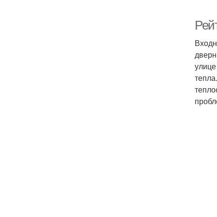
Рей
Входн
дверн
улице
тепла
тепло
пробл