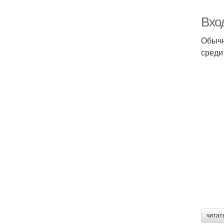
Вхо
Обычн
среди
читат