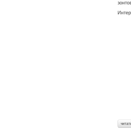
зонто
Интер
читат