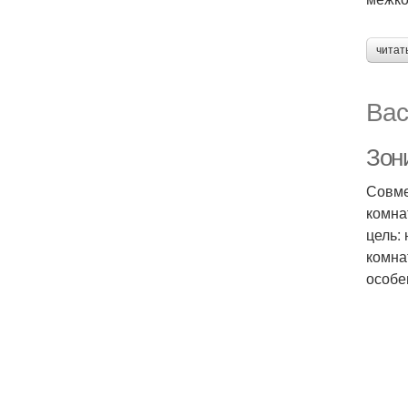
читат
Вас
Зон
Совме
комна
цель:
комна
особе