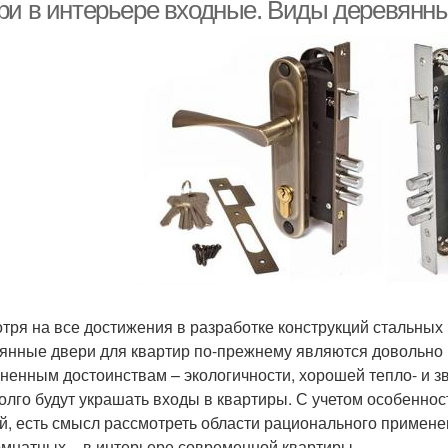
п
ри в интерьере входные. Виды деревянны
тря на все достижения в разработке конструкций стальных
янные двери для квартир по-прежнему являются довольно
ненным достоинствам – экологичности, хорошей тепло- и зв
олго будут украшать входы в квартиры. С учетом особеннос
й, есть смысл рассмотреть области рационального примен
мнатных – в интерьере современной квартиры.