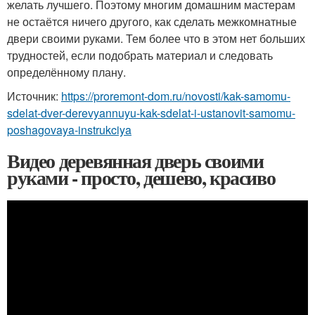
желать лучшего. Поэтому многим домашним мастерам
не остаётся ничего другого, как сделать межкомнатные
двери своими руками. Тем более что в этом нет больших
трудностей, если подобрать материал и следовать
определённому плану.
Источник:
https://proremont-dom.ru/novosti/kak-samomu-
sdelat-dver-derevyannuyu-kak-sdelat-i-ustanovit-samomu-
poshagovaya-instrukciya
Видео деревянная дверь своими
руками - просто, дешево, красиво