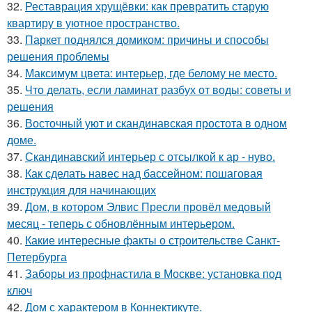
32.
Реставрация хрущёвки: как превратить старую
квартиру в уютное пространство.
33.
Паркет поднялся домиком: причины и способы
решения проблемы
34.
Максимум цвета: интерьер, где белому не место.
35.
Что делать, если ламинат разбух от воды: советы и
решения
36.
Восточный уют и скандинавская простота в одном
доме.
37.
Скандинавский интерьер с отсылкой к ар - нуво.
38.
Как сделать навес над бассейном: пошаговая
инструкция для начинающих
39.
Дом, в котором Элвис Пресли провёл медовый
месяц - теперь с обновлённым интерьером.
40.
Какие интересные факты о строительстве Санкт-
Петербурга
41.
Заборы из профнастила в Москве: установка под
ключ
42.
Дом с характером в Коннектикуте.