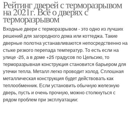
Рейтинг дверей с терморазрывом
Входная дверь
Хороший утеплитель
на 2021г. Всё о дверях с
терморазрывом
Входные двери с терморазрывом - это одно из лучших
Дверь с
решений для загородного дома или коттеджа. Такие
Дверь в квартиру
шумоизоляцией
дверные полотна устанавливаются непосредственно на
стыке резкого перепада температур. То есть если на
улице -25, а в доме +25 градусов по Цельсию, то
терморазрывная конструкция становится барьером для
Двери в частный дом
Дверь в частный дом
утечки тепла. Металл легко проводит холод. Сплошная
металлическая конструкция будет действовать как
теплообменник. Если установить обычную железную
дверь, пусть и очень прочную, можно столкнуться с
рядом проблем при эксплуатации: