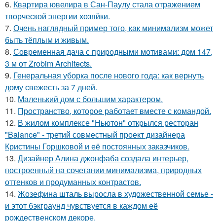
6.
Квартира ювелира в Сан-Паулу стала отражением
творческой энергии хозяйки.
7.
Очень наглядный пример того, как минимализм может
быть тёплым и живым.
8.
Современная дача с природными мотивами: дом 147,
3 м от Zrobim Architects.
9.
Генеральная уборка после нового года: как вернуть
дому свежесть за 7 дней.
10.
Маленький дом с большим характером.
11.
Пространство, которое работает вместе с командой.
12.
В жилом комплексе "Ньютон" открылся ресторан
"Balance" - третий совместный проект дизайнера
Кристины Горшковой и её постоянных заказчиков.
13.
Дизайнер Алина джонфаба создала интерьер,
построенный на сочетании минимализма, природных
оттенков и продуманных контрастов.
14.
Жозефина шталь выросла в художественной семье -
и этот бэкграунд чувствуется в каждом её
рождественском декоре.