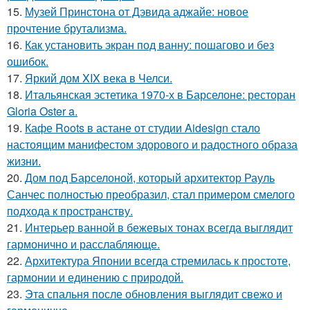
15.
Музей Принстона от Дэвида аджайе: новое
прочтение брутализма.
16.
Как установить экран под ванну: пошагово и без
ошибок.
17.
Яркий дом XIX века в Челси.
18.
Итальянская эстетика 1970-х в Барселоне: ресторан
Gloria Oster a.
19.
Кафе Roots в астане от студии Aidesign стало
настоящим манифестом здорового и радостного образа
жизни.
20.
Дом под Барселоной, который архитектор Рауль
Санчес полностью преобразил, стал примером смелого
подхода к пространству.
21.
Интерьер ванной в бежевых тонах всегда выглядит
гармонично и расслабляюще.
22.
Архитектура Японии всегда стремилась к простоте,
гармонии и единению с природой.
23.
Эта спальня после обновления выглядит свежо и