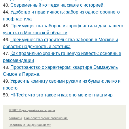
43.
Современный коттедж на скале с историей.
44.
Удобство и практичность: забор из одностороннего
профнастила
45.
Преимущества заборов из профнастила для вашего
участка в Московской области
46.
Преимущества строительства заборов в Москве и
области: надежность и эстетика
47.
Как правильно хранить гашеную известь: основные
рекомендации
48.
Пространство с характером: квартира Эммануэль
Симон в Париже.
49.
Украсить комнату своими руками из бумаги: легко и
просто
50.
Hi-Tech: что это такое и как оно меняет наш мир
© 2026 Идеи дизайна интерьера
Контакты
Пользовательское соглашение
Политика конфидециальности