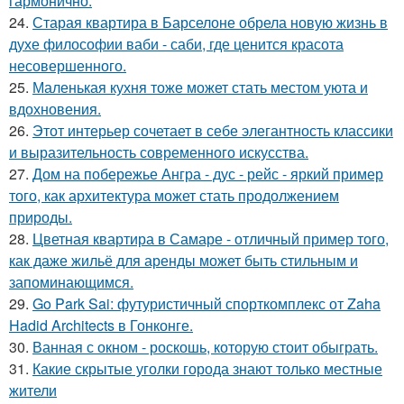
гармонично.
24.
Старая квартира в Барселоне обрела новую жизнь в
духе философии ваби - саби, где ценится красота
несовершенного.
25.
Маленькая кухня тоже может стать местом уюта и
вдохновения.
26.
Этот интерьер сочетает в себе элегантность классики
и выразительность современного искусства.
27.
Дом на побережье Ангра - дус - рейс - яркий пример
того, как архитектура может стать продолжением
природы.
28.
Цветная квартира в Самаре - отличный пример того,
как даже жильё для аренды может быть стильным и
запоминающимся.
29.
Go Park Sai: футуристичный спорткомплекс от Zaha
Hadid Architects в Гонконге.
30.
Ванная с окном - роскошь, которую стоит обыграть.
31.
Какие скрытые уголки города знают только местные
жители