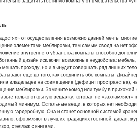
нительно защитить гостиную комнату от вмешательства «ул
ль
адостях» от осуществления возможно давней мечты многие
ение элементами меблировки, тем самым сводя на нет эфф
ложение внутреннего убранства комнаты способно дополнит
ботанный дизайн исключит возможные неудобства: мебель, р
о мешать проходу, но и вынудит совершать ряд лишних тел
батывают еще до того, как соединить обе комнаты. Дизайн
ила владельцев на совмещение (дефицит пространства), нан
щения меблировки. Замените комод или тумбу в прихожей н
тавьте только открытую вешалку, которая не «захламляет» 
одимый минимум. Остальные вещи, в которых нет необходим
енную гардеробную. Она и станет основной системой хране
равило, оформляют в лучших традициях гостиной: диван, жу
изор, стеллаж с книгами.