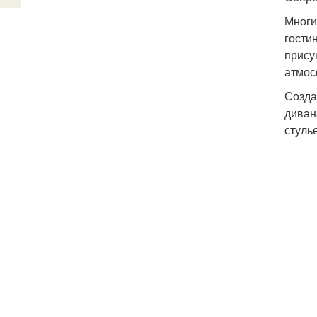
Многи
гости
прису
атмос
Созда
диван
стуль