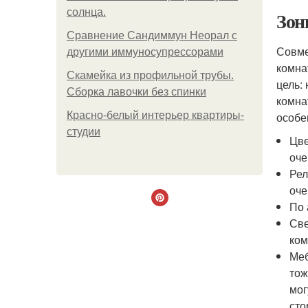
солнца.
Зон
Сравнение Сандиммун Неорал с
Совме
другими иммуносупрессорами
комна
Скамейка из профильной трубы.
цель:
Сборка лавочки без спинки
комна
Красно-белый интерьер квартиры-
особе
студии
Цве
оче
Рел
оче
По 
Све
ком
Меб
тож
мог
сто