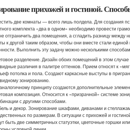
ирование прихожей и гостиной. Способ
стить две комнаты — всего лишь полдела. Для создания пс
тного комплекта «два в одном» необходимо провести грамо
 не отграничить два помещения, а сгладить разницу между 
ты к другой таким образом, чтобы они вместе стали единой
нности. Выполнить эту задачу можно несколькими способам
товое разделение. Дизайн обоих помещений в этом случае
видные различия в палитре оттенков. Прием относят к «мя
ьеф потолка и пола. Создают каркасные выступы в приграни
видному зонированию.
аналогичному принципу создаются дополнительные элементы
товая композиция. Относится к «призрачной» системе зон
бинации с другими способами.
ель и декор. Зонирование шкафами, диванами и стеллажа
дественных по размерам. В ситуации с прихожей и гостино
ут быть две симметричных статуэтки, цветочные горшки ил
роны условной линии.