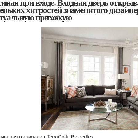
тиная при входе. Входная дверь открыв
еньких хитростей знаменитого дизайнер
туальную прихожую
менная гостиная от TerraCotta Properties