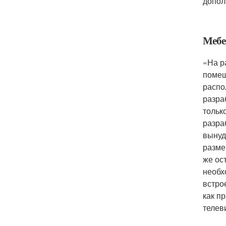
допол
Мебе
«На р
помещ
распо
разра
тольк
разра
вынуд
разме
же ос
необх
встро
как п
телев