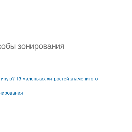
собы зонирования
стиную? 13 маленьких хитростей знаменитого
онирования