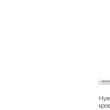
читат
Нуж
кро