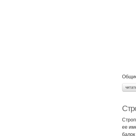
Общие
читат
Стр
Строп
ее им
балок