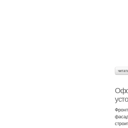
читат
Офо
уст
Фронт
фасад
строи