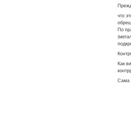
Прежд
что э
обреш
По пр
(мета
подкр
Контр
Как в
контр
Сама 