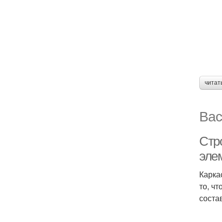
читат
Вас
Стр
эле
Карка
то, ч
соста