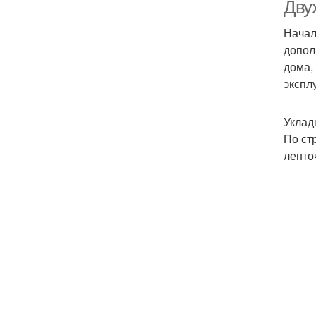
Дву
Начал
допол
дома,
экспл
Уклад
По ст
ленто