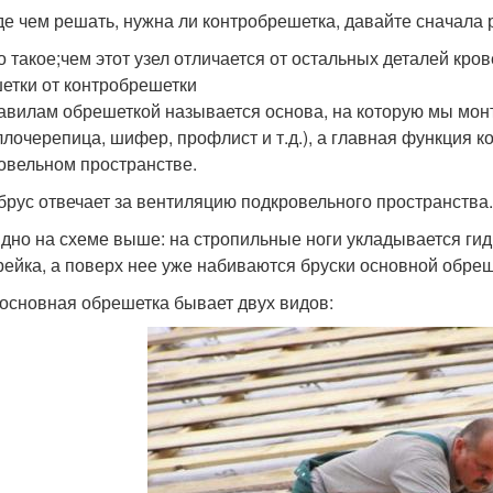
е чем решать, нужна ли контробрешетка, давайте сначала 
то такое;чем этот узел отличается от остальных деталей кро
етки от контробрешетки
авилам обрешеткой называется основа, на которую мы мо
ллочерепица, шифер, профлист и т.д.), а главная функция 
овельном пространстве.
брус отвечает за вентиляцию подкровельного пространства.
идно на схеме выше: на стропильные ноги укладывается г
рейка, а поверх нее уже набиваются бруски основной обреш
основная обрешетка бывает двух видов: