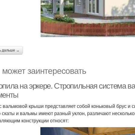
ь дальше →
 может заинтересовать
опила на эркере. Стропильная система в
менты
с вальмовой крыши представляет собой коньковый брус и с
то скаты и вальмы имеют разный уклон, различают нескольк
вляющим конструкции относят: