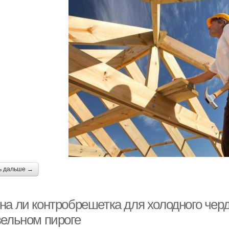
ь дальше →
на ли контробрешетка для холодного черд
вельном пироге