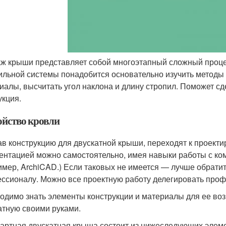
ж крыши представляет собой многоэтапный сложный процес
ильной системы понадобится основательно изучить методы
иалы, высчитать угол наклона и длину стропил. Поможет с
укция.
ойство кровли
в конструкцию для двускатной крыши, переходят к проекти
ентацией можно самостоятельно, имея навыки работы с ко
имер, ArchiCAD.) Если таковых не имеется — лучше обратит
ссионалу. Можно все проектную работу делегировать про
одимо знать элементы конструкции и материалы для ее воз
атную своими руками.
артная двускатная крыша состоит из нижеследующих элем