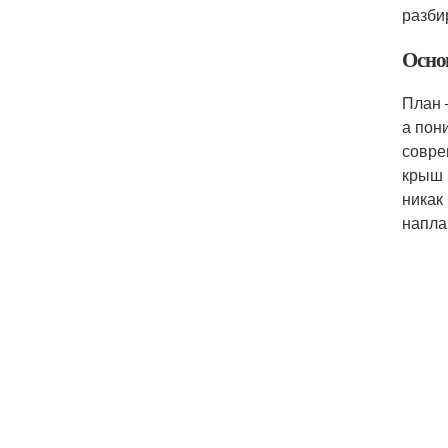
разби
Осно
План 
а пон
совре
крыш 
никак
напла