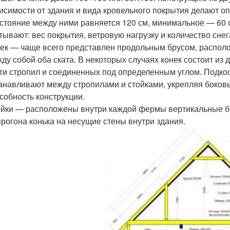
исимости от здания и вида кровельного покрытия делают 
стояние между ними равняется 120 см, минимальное — 60 
тывают: вес покрытия, ветровую нагрузку и количество снег
ек — чаще всего представлен продольным брусом, распол
ду собой оба ската. В некоторых случаях конек состоит из 
ти стропил и соединенных под определенным углом. Подкос
анавливают между стропилами и стойками, укрепляя боко
собность конструкции.
йки — расположены внутри каждой фермы вертикальные бр
прогона конька на несущие стены внутри здания.