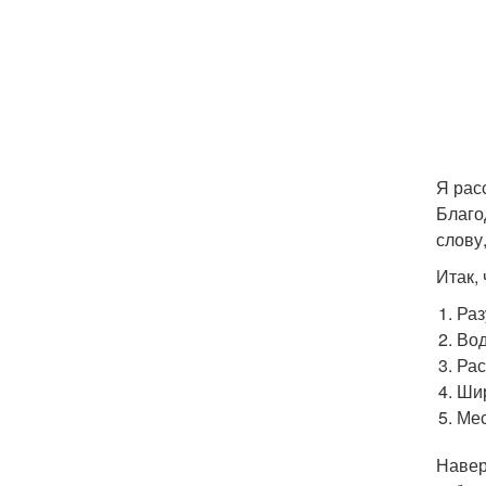
Я рас
Благо
слову
Итак,
Раз
Вод
Рас
Шир
Мес
Навер