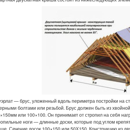
эрлат — брус, уложенный вдоль периметра постройки на ст
ерными болтами или резьбой. Брус должен быть из хвойной
×150мм или 100×100. Он принимает от стропил на себя наг
опильные ноги — длинные доски, которые под углом крепя
ше. Сечение досок 100×150 или 50Х150. Конструкцию из д