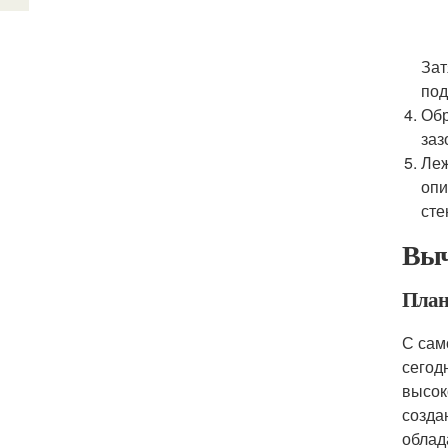
Зат
под
Обр
заз
Леж
опи
сте
Выч
План
С сам
сегод
высок
созда
облад