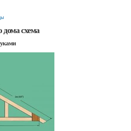
цы
 дома схема
руками