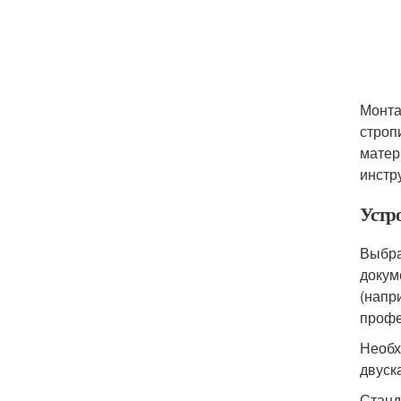
Монта
строп
матер
инстр
Устр
Выбра
докум
(напр
профе
Необх
двуск
Станд