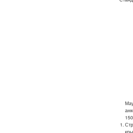
Мау
анк
150
Стр
кры