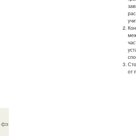
зав
рас
учи
Кон
меж
час
уст
спо
Сто
от 
⇦