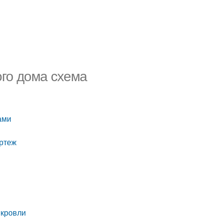
ого дома схема
ами
ертеж
 кровли