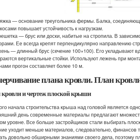
яжка — основание треугольника фермы. Балка, соединяюща
косами повышает устойчивость к нагрузкам.
ешетка — брус или доски, набитые на стропила. В зависим
орами. Ее всегда крепят перпендикулярно направлению стр
ень — длинный брус (сечение 100×100). Его укладывают в
раются вертикальные стойки. Используют лежень при мон
нами прогон составляет более 10 м.
ерчивание плана кровли. План кровл
 кровли и чертеж плоской крыши
ого начала строительства крыша над головой является од
няшний день современные материалы предлагают множество
ом уровне. Все больше застройщиков стали выбирать плоск
ние уходит меньше материалов, следовательно, финансов 
ать довольно обширными знаниями своего дела, поэтому пл