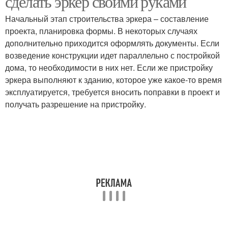
сделать эркер своими руками
Начальный этап строительства эркера – составление
проекта, планировка формы. В некоторых случаях
дополнительно приходится оформлять документы. Если
Мансардные крыши
Шатровая крыша
возведение конструкции идет параллельно с постройкой
дома, то необходимости в них нет. Если же пристройку
эркера выполняют к зданию, которое уже какое-то время
эксплуатируется, требуется вносить поправки в проект и
Вальмовая крыша
Крыша из профнастила
получать разрешение на пристройку.
Крыша с холодным
Холодная крыша
чердаком
Крыша с профнастила
Крыши из профнастила